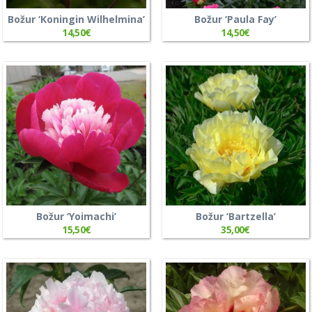
Božur ‘Koningin Wilhelmina’
Božur ‘Paula Fay’
14,50
€
14,50
€
Božur ‘Yoimachi’
Božur ‘Bartzella’
15,50
€
35,00
€