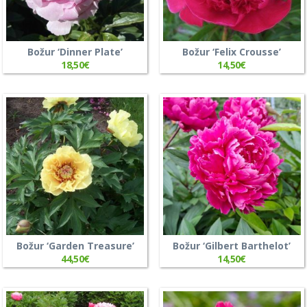
Božur ‘Dinner Plate’
Božur ‘Felix Crousse’
18,50
€
14,50
€
Božur ‘Garden Treasure’
Božur ‘Gilbert Barthelot’
44,50
€
14,50
€