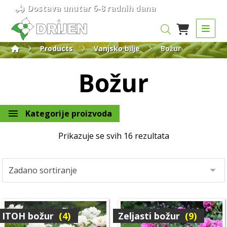
Dostava unutar 6-8 radnih dana
Products
Vanjsko bilje
Božur
Božur
Kategorije proizvoda
Prikazuje se svih 16 rezultata
ITOH božur
(4)
Zeljasti božur
(9)