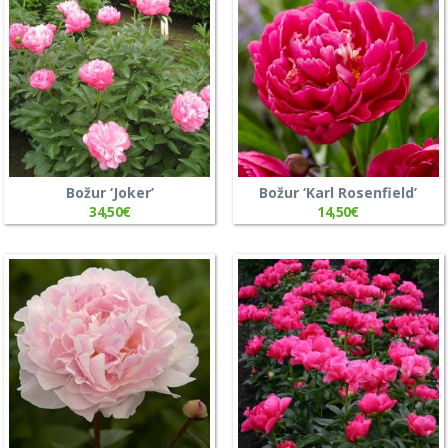
Božur ‘Joker’
Božur ‘Karl Rosenfield’
34,50
€
14,50
€