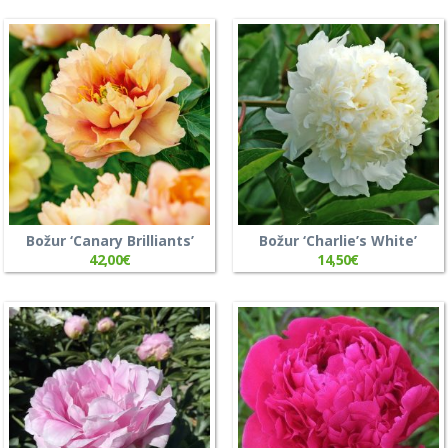
Božur ‘Canary Brilliants’
Božur ‘Charlie’s White’
42,00
€
14,50
€