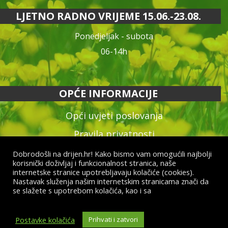
LJETNO RADNO VRIJEME 15.06.-23.08.
Ponedjeljak - subota
06-14h
OPĆE INFORMACIJE
Opći uvjeti poslovanja
Pravila privatnosti
Reklamacija proizvoda
Dobrodošli na drijen.hr! Kako bismo vam omogućili najbolji
korisnički doživljaj i funkcionalnost stranica, naše
Način plaćanja & dostava
internetske stranice upotrebljavaju kolačiće (cookies).
Nastavak služenja našim internetskim stranicama znači da
Raskid ugovora
se slažete s upotrebom kolačića, kao i sa
općim uvjetima
poslovanja i uvjetima o zaštiti osobnih podataka.
Postavke kolačića
Prihvati i zatvori
© Drijen d.o.o. – sva prava pridržana