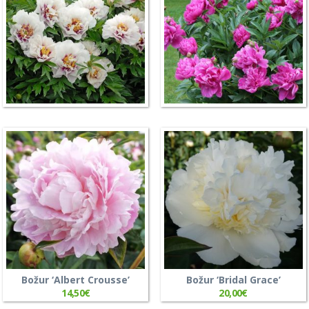
Božur ‘Albert Crousse’
Božur ‘Bridal Grace’
14,50
€
20,00
€