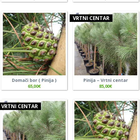
VRTNI CENTAR
Domači bor ( Pinija )
Pinija – Vrtni centar
65,00
€
85,00
€
VRTNI CENTAR