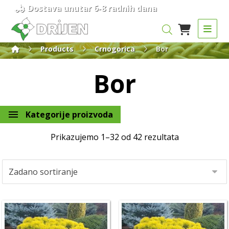
Dostava unutar 6-8 radnih dana
Products
Crnogorica
Bor
Bor
Kategorije proizvoda
Prikazujemo 1–32 od 42 rezultata