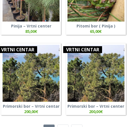
Pinija – Vrtni center
Pitomi bor ( Pinija )
85,00
€
65,00
€
VRTNI CENTAR
VRTNI CENTAR
Primorski bor – Vrtni centar
Primorski bor – Vrtni center
200,00
€
200,00
€