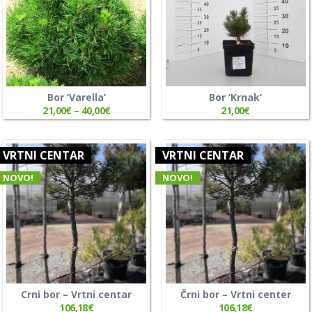
Bor ‘Varella’
Bor ‘Krnak‘
21,00
€
–
40,00
€
21,00
€
VRTNI CENTAR
VRTNI CENTAR
NOVO!
NOVO!
Crni bor – Vrtni centar
Črni bor – Vrtni center
106,18
€
106,18
€