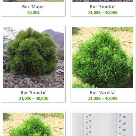
Bor ‘Mops’
Bor ‘Smidtii’
45,00
€
21,00
€
–
40,00
€
Bor ‘Smidtii’
Bor ‘Varella’
21,00
€
–
40,00
€
21,00
€
–
40,00
€