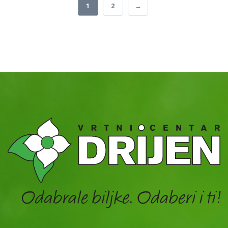
1
2
→