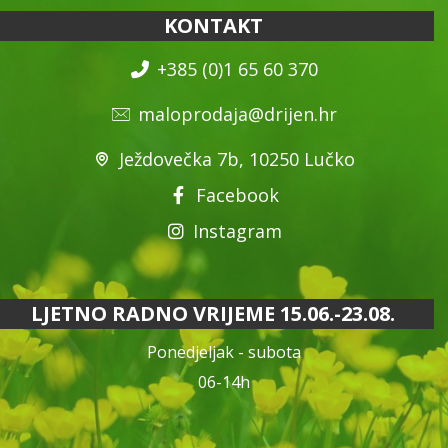
KONTAKT
+385 (0)1 65 60 370
maloprodaja@drijen.hr
Ježdovečka 7b, 10250 Lučko
Facebook
Instagram
LJETNO RADNO VRIJEME 15.06.-23.08.
Ponedjeljak - subota
06-14h