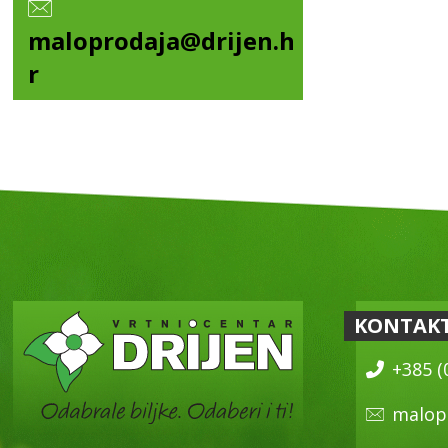
maloprodaja@drijen.h
r
KONTAK
+385 (
malop