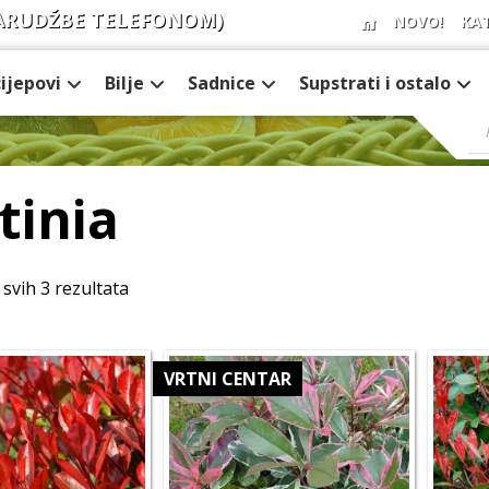
ARUDŽBE TELEFONOM)
NOVO!
KA
cijepovi
Bilje
Sadnice
Supstrati i ostalo
tinia
 svih 3 rezultata
VRTNI CENTAR