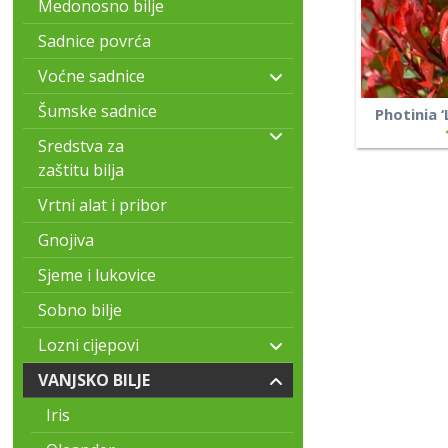
Medonosno bilje
Sadnice povrća
Voćne sadnice
Šumske sadnice
Photinia ‘
Sredstva za
zaštitu bilja
Vrtni alat i pribor
Gnojiva
Sjeme i lukovice
Sobno bilje
Lozni cijepovi
VANJSKO BILJE
Iris