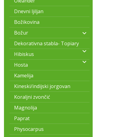
Oleander
Dnevni ljiljan
Božikovina
Božur
Dekorativna stabla- Topiary
Hibiskus
Hosta
Kamelija
Kineski/indijski jorgovan
Koraljni zvončić
Magnolija
Paprat
Physocarpus