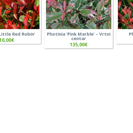
Little Red Robin’
Photinia ‘Pink Marble’ – Vrtni
P
centar
10,00
€
135,00
€