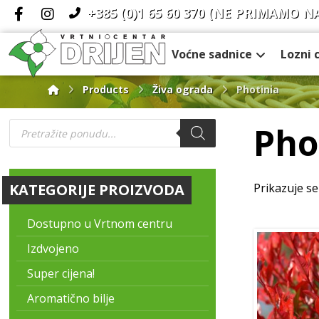
+385 (0)1 65 60 370
(NE PRIMAMO N
Voćne sadnice
Lozni 
Products
Živa ograda
Photinia
Pho
KATEGORIJE PROIZVODA
Prikazuje se
Dostupno u Vrtnom centru
Izdvojeno
Super cijena!
Aromatično bilje