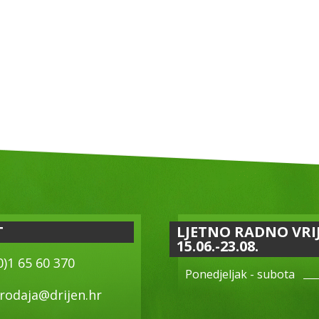
T
LJETNO RADNO VRI
15.06.-23.08.
0)1 65 60 370
Ponedjeljak - subota
rodaja@drijen.hr