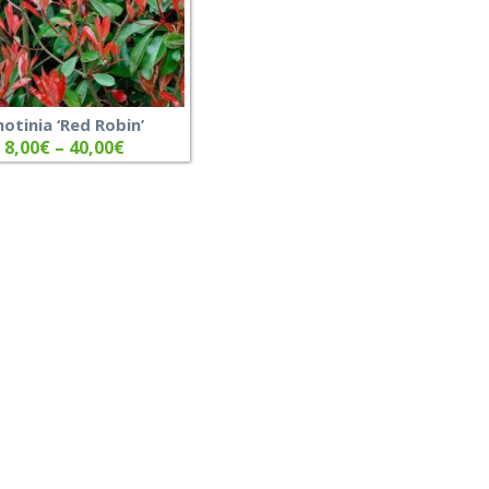
hotinia ‘Red Robin’
8,00
€
–
40,00
€