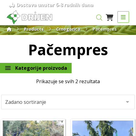
Dostava unutar 6-8 radnih dana
Products
Crnogorica
Pačempres
Pačempres
Kategorije proizvoda
Prikazuje se svih 2 rezultata