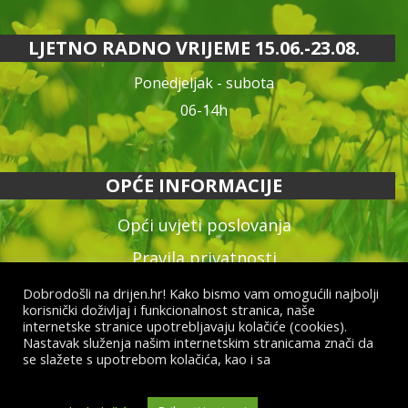
LJETNO RADNO VRIJEME 15.06.-23.08.
Ponedjeljak - subota
06-14h
OPĆE INFORMACIJE
Opći uvjeti poslovanja
Pravila privatnosti
Reklamacija proizvoda
Dobrodošli na drijen.hr! Kako bismo vam omogućili najbolji
korisnički doživljaj i funkcionalnost stranica, naše
Način plaćanja & dostava
internetske stranice upotrebljavaju kolačiće (cookies).
Nastavak služenja našim internetskim stranicama znači da
Raskid ugovora
se slažete s upotrebom kolačića, kao i sa
općim uvjetima
poslovanja i uvjetima o zaštiti osobnih podataka.