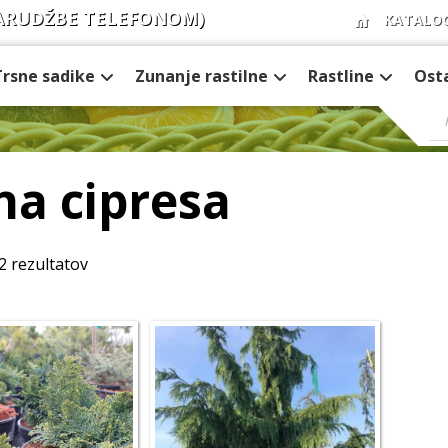
ARUDŽBE TELEFONOM)
KATALO
Trsne sadike
Zunanje rastilne
Rastline
Ost
na cipresa
2 rezultatov