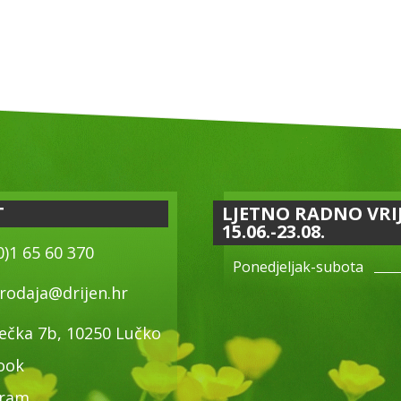
T
LJETNO RADNO VRI
15.06.-23.08.
0)1 65 60 370
Ponedjeljak-subota
rodaja@drijen.hr
ečka 7b, 10250 Lučko
ook
gram