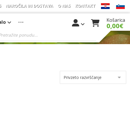
G
NAROČILA IN DOSTAVA
O NAS
KONTAKT
Košarica
alo
0,00
€