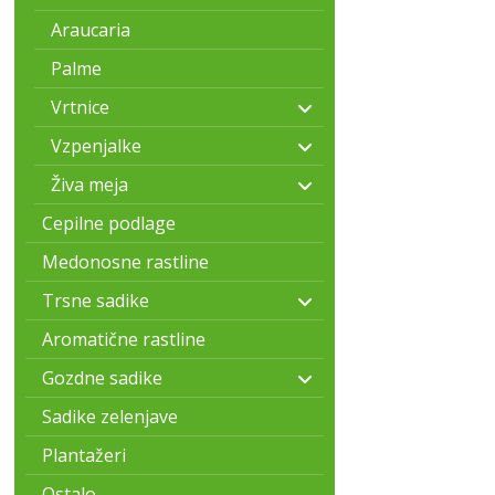
Araucaria
Palme
Vrtnice
Vzpenjalke
Živa meja
Cepilne podlage
Medonosne rastline
Trsne sadike
Aromatične rastline
Gozdne sadike
Sadike zelenjave
Plantažeri
Ostalo