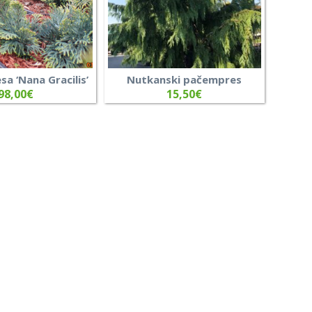
sa ‘Nana Gracilis’
Nutkanski pačempres
98,00
€
15,50
€