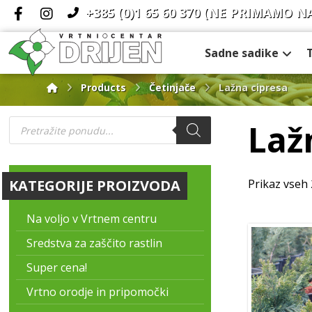
+385 (0)1 65 60 370
(NE PRIMAMO N
Sadne sadike
Products
Četinjače
Lažna cipresa
Laž
KATEGORIJE PROIZVODA
Prikaz vseh 
Na voljo v Vrtnem centru
Sredstva za zaščito rastlin
Super cena!
Vrtno orodje in pripomočki