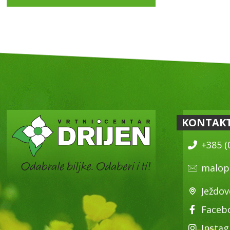
KONTAK
+385 (
malop
Ježdov
Faceb
Insta