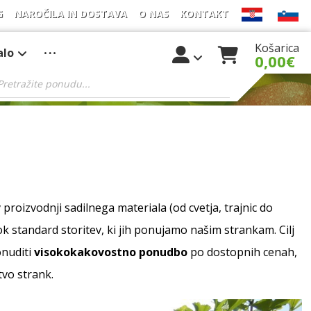
G
NAROČILA IN DOSTAVA
O NAS
KONTAKT
Košarica
alo
0,00
€
v proizvodnji sadilnega materiala (od cvetja, trajnic do
ok standard storitev, ki jih ponujamo našim strankam. Cilj
onuditi
visokokakovostno ponudbo
po dostopnih cenah,
tvo strank.