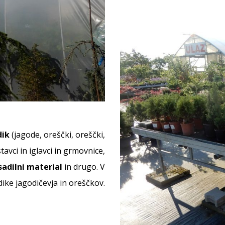
dik
(jagode, oreščki, oreščki,
istavci in iglavci in grmovnice,
sadilni material
in drugo. V
dike jagodičevja in oreščkov.