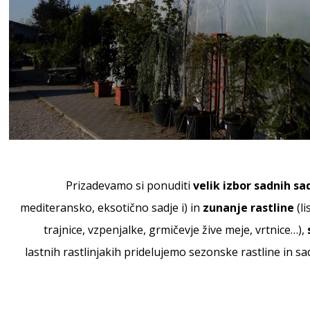
Prizadevamo si ponuditi
velik izbor sadnih sa
mediteransko, eksotično sadje i) in
zunanje rastline
(l
trajnice, vzpenjalke, grmičevje žive meje, vrtnice…),
lastnih rastlinjakih pridelujemo sezonske rastline in sa