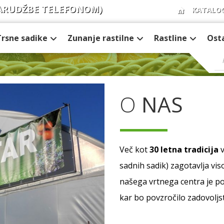
ARUDŽBE TELEFONOM)
KATALO
Trsne sadike
Zunanje rastilne
Rastline
Ost
O
NAS
Več kot
30 letna tradicija
sadnih sadik) zagotavlja vis
našega vrtnega centra je p
kar bo povzročilo zadovoljs