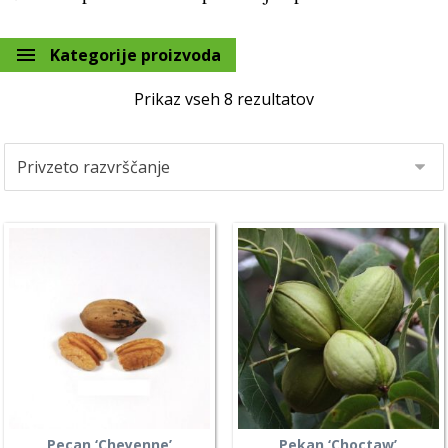
Kategorije proizvoda
Prikaz vseh 8 rezultatov
Pecan ‘Cheyenne’
Pekan ‘Choctaw’