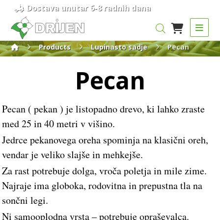
Dostava unutar 6-8 radnih dana
Products
Lupinasto sadje
Pecan
Pecan
Pecan ( pekan ) je listopadno drevo, ki lahko zraste
med 25 in 40 metri v višino.
Jedrce pekanovega oreha spominja na klasični oreh,
vendar je veliko slajše in mehkejše.
Za rast potrebuje dolga, vroča poletja in mile zime.
Najraje ima globoka, rodovitna in prepustna tla na
sončni legi.
Ni samooplodna vrsta – potrebuje opraševalca.