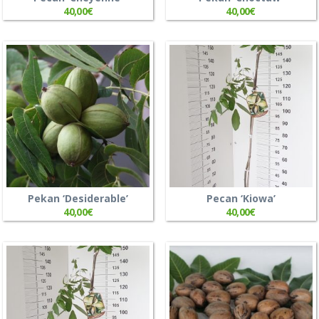
40,00
€
40,00
€
Pekan ‘Desiderable’
Pecan ‘Kiowa’
40,00
€
40,00
€