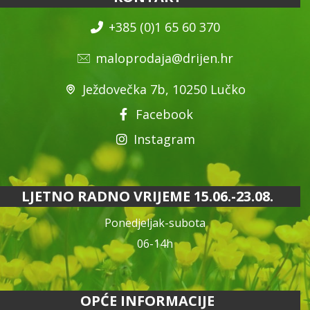
+385 (0)1 65 60 370
maloprodaja@drijen.hr
Ježdovečka 7b, 10250 Lučko
Facebook
Instagram
LJETNO RADNO VRIJEME 15.06.-23.08.
Ponedjeljak-subota
06-14h
OPĆE INFORMACIJE