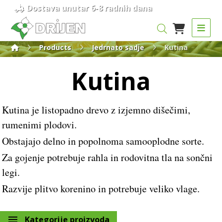
Dostava unutar 6-8 radnih dana
Products
Jedrnato sadje
Kutina
Kutina
Kutina je listopadno drevo z izjemno dišečimi,
rumenimi plodovi.
Obstajajo delno in popolnoma samooplodne sorte.
Za gojenje potrebuje rahla in rodovitna tla na sončni
legi.
Razvije plitvo korenino in potrebuje veliko vlage.
Kategorije proizvoda