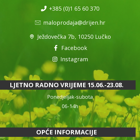
+385 (0)1 65 60 370
maloprodaja@drijen.hr
Ježdovečka 7b, 10250 Lučko
Facebook
Instagram
LJETNO RADNO VRIJEME 15.06.-23.08.
Ponedjeljak-subota
06-14h
OPĆE INFORMACIJE