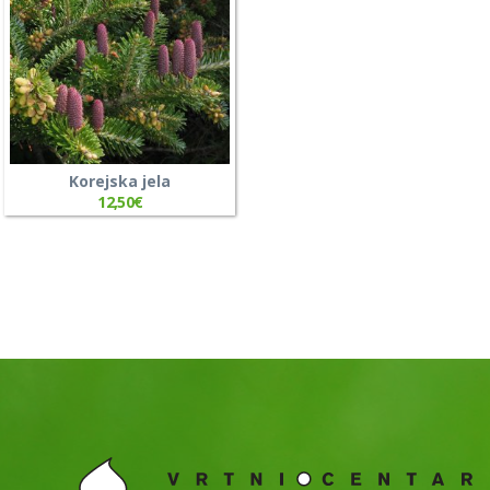
Korejska jela
12,50
€