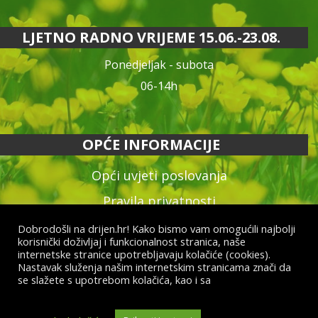
LJETNO RADNO VRIJEME 15.06.-23.08.
Ponedjeljak - subota
06-14h
OPĆE INFORMACIJE
Opći uvjeti poslovanja
Pravila privatnosti
Reklamacija proizvoda
Dobrodošli na drijen.hr! Kako bismo vam omogućili najbolji
korisnički doživljaj i funkcionalnost stranica, naše
Način plaćanja & dostava
internetske stranice upotrebljavaju kolačiće (cookies).
Nastavak služenja našim internetskim stranicama znači da
Raskid ugovora
se slažete s upotrebom kolačića, kao i sa
općim uvjetima
poslovanja i uvjetima o zaštiti osobnih podataka.