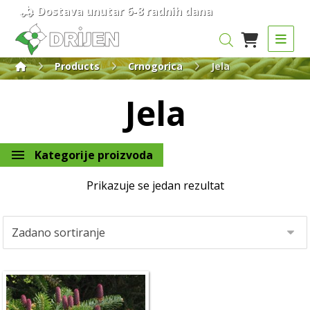
Dostava unutar 6-8 radnih dana
Products
Crnogorica
Jela
Jela
Kategorije proizvoda
Prikazuje se jedan rezultat