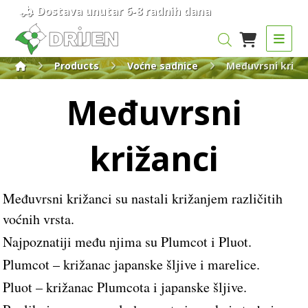
Dostava unutar 6-8 radnih dana
Products
Voćne sadnice
Međuvrsni križa
Međuvrsni
križanci
Međuvrsni križanci su nastali križanjem različitih
voćnih vrsta.
Najpoznatiji među njima su Plumcot i Pluot.
Plumcot – križanac japanske šljive i marelice.
Pluot – križanac Plumcota i japanske šljive.