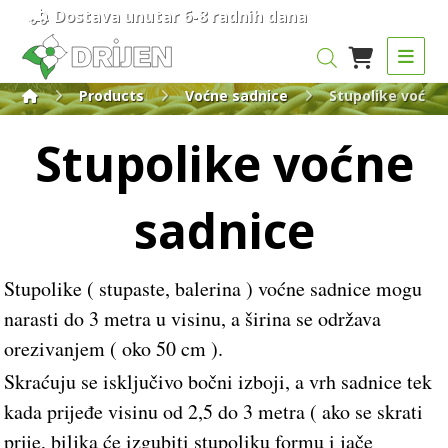
Dostava unutar 6-8 radnih dana
Products
Voćne sadnice
Stupolike voćne
Stupolike voćne
sadnice
Stupolike ( stupaste, balerina ) voćne sadnice mogu
narasti do 3 metra u visinu, a širina se održava
orezivanjem ( oko 50 cm ).
Skraćuju se isključivo bočni izboji, a vrh sadnice tek
kada prijeđe visinu od 2,5 do 3 metra ( ako se skrati
prije, biljka će izgubiti stupoliku formu i jače