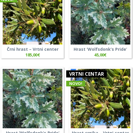
Črni hrast – Vrtni center
Hrast ‘Wolfsdonk’s Pride’
185,00
€
45,00
€
VRTNI CENTAR
NOVO!
Hrast ‘Wolfsdonk’s Pride’
Hrast crnika – Vrtni centar