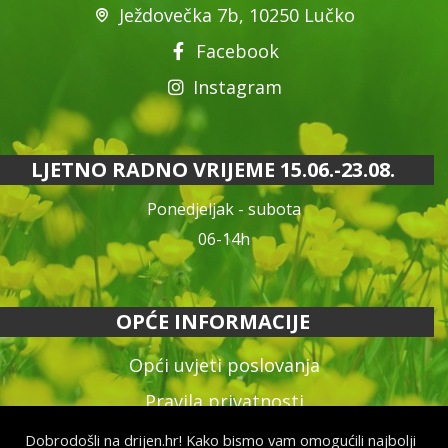
Ježdovečka 7b, 10250 Lučko
Facebook
Instagram
LJETNO RADNO VRIJEME 15.06.-23.08.
Ponedjeljak - subota
06-14h
OPĆE INFORMACIJE
Opći uvjeti poslovanja
Pravila privatnosti
Reklamacija proizvoda
Dobrodošli na drijen.hr! Kako bismo vam omogućili najbolji