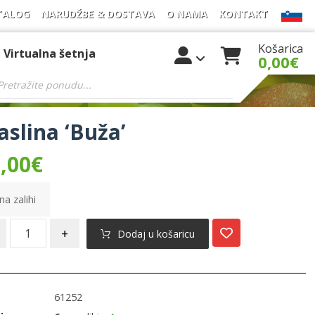
TALOG
NARUDŽBE & DOSTAVA
O NAMA
KONTAKT
Košarica
Virtualna šetnja
0,00
€
slina ‘Buža’
,00
€
na zalihi
+
Dodaj u košaricu
61252