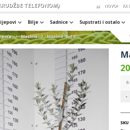
ARUDŽBE TELEFONOM)
NOVO!
KA
cijepovi
Bilje
Sadnice
Supstrati i ostalo
 voće
Maslina
Maslina 'Buža'
Ma
20
6 
-
SKU