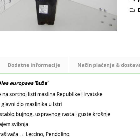
Dodatne informacije
Način plaćanja & dostav
lea europaea
‘Buža’
e na sortnoj listi maslina Republike Hrvatske
glavni dio maslinika u Istri
stablo bujnog, uspravnog rasta i guste krošnje
ajem svibnja
rašivača → Leccino, Pendolino