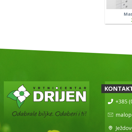
Mas
KONTAK
+385 (
malop
Ježdov