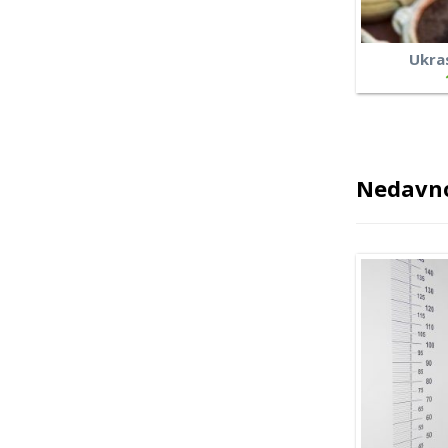
Ukra
Nedavno