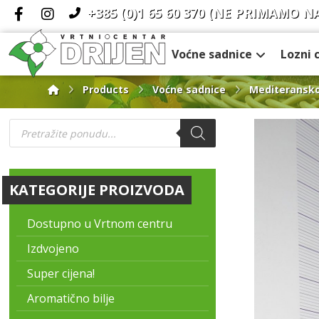
+385 (0)1 65 60 370
(NE PRIMAMO N
Voćne sadnice
Lozni 
Products
Voćne sadnice
Mediteransko
KATEGORIJE PROIZVODA
Dostupno u Vrtnom centru
Izdvojeno
Super cijena!
Aromatično bilje