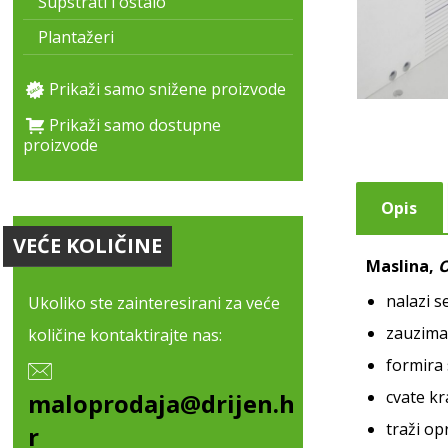
Supstrati i ostalo
Plantažeri
Prikaži samo snižene proizvode
Prikaži samo dostupne
proizvode
Opis
VEĆE KOLIČINE
Maslina,
O
nalazi s
Ukoliko ste zainteresirani za veće
zauzima 
količine kontaktirajte nas:
formira 
cvate kr
maloprodaja@drijen.h
traži op
r