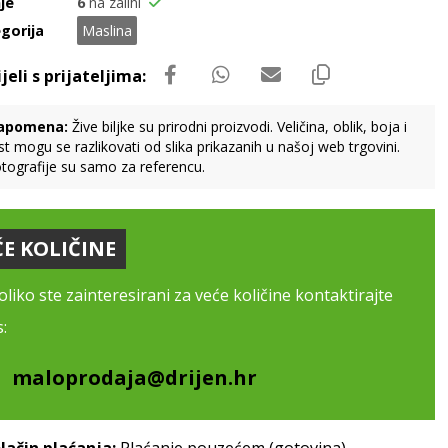
je
6
na zalihi
gorija
Maslina
apomena:
Žive biljke su prirodni proizvodi. Veličina, oblik, boja i
st mogu se razlikovati od slika prikazanih u našoj web trgovini.
tografije su samo za referencu.
ĆE KOLIČINE
liko ste zainteresirani za veće količine kontaktirajte
:
maloprodaja@drijen.hr