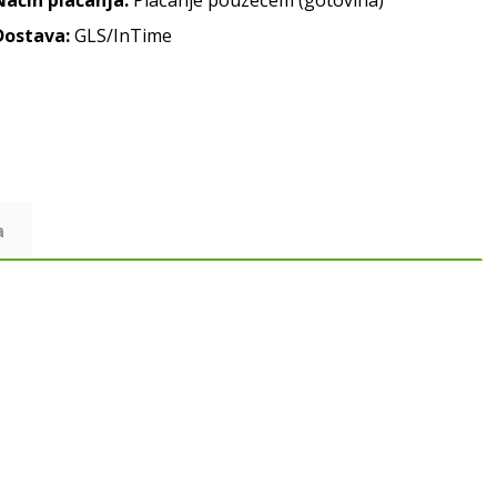
Način plaćanja:
Plaćanje pouzećem (gotovina)
Dostava:
GLS/InTime
a