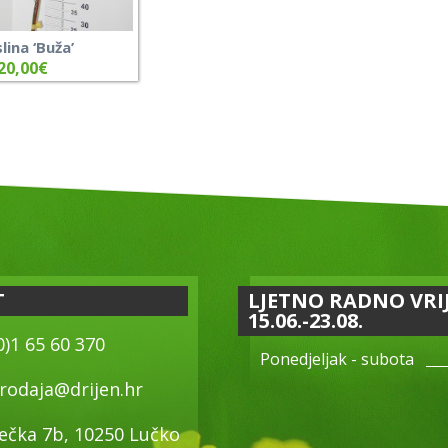
lina ‘Buža’
20,00
€
T
LJETNO RADNO VRI
15.06.-23.08.
0)1 65 60 370
Ponedjeljak - subota
rodaja@drijen.hr
ečka 7b, 10250 Lučko