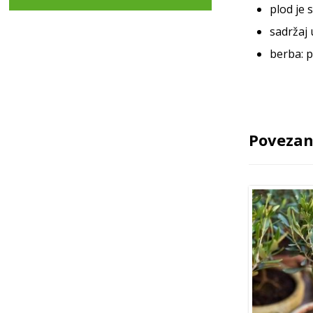
plod je 
sadržaj 
berba: p
Povezan