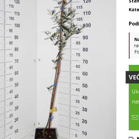
Stan
Kate
N
ra
Fo
VE
Uko
nas