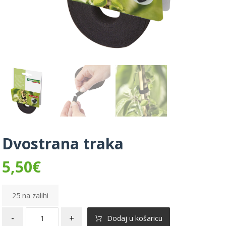
Dvostrana traka
5,50
€
25 na zalihi
-
+
Dodaj u košaricu