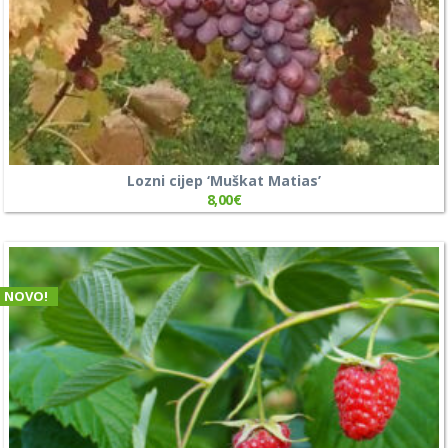
Lozni cijep ‘Muškat Matias’
8,00
€
NOVO!