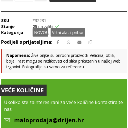
SKU
*32231
Stanje
25
na zalihi
Kategorija
NOVO!
,
Vrtni alat i pribor
Napomena:
Žive biljke su prirodni proizvodi. Veličina, oblik,
boja i rast mogu se razlikovati od slika prikazanih u našoj web
trgovini. Fotografije su samo za referencu.
VEĆE KOLIČINE
Ukoliko ste zainteresirani za veće količine kontaktirajte
nas:
maloprodaja@drijen.hr