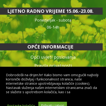
LJETNO RADNO VRIJEME 15.06.-23.08.
Ponedjeljak - subota
06-14h
OPĆE INFORMACIJE
Opći uvjeti poslovanja
Pravila privatnosti
Reklamacija proizvoda
Dobrodošli na drijen.hr! Kako bismo vam omogućili najbolji
korisnički doživljaj i funkcionalnost stranica, naše
Način plaćanja & dostava
internetske stranice upotrebljavaju kolačiće (cookies).
Nastavak služenja našim internetskim stranicama znači da
Raskid ugovora
se slažete s upotrebom kolačića, kao i sa
općim uvjetima
poslovanja i uvjetima o zaštiti osobnih podataka.
Postavke kolačića
Prihvati i zatvori