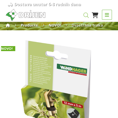
Dostava unutar 6-8 radnih dana
Products
NOVO!
Dvostrana traka
NOVO!