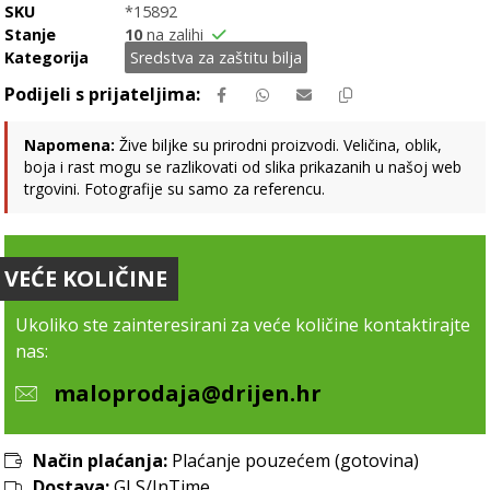
SKU
*15892
Stanje
10
na zalihi
Kategorija
Sredstva za zaštitu bilja
Napomena:
Žive biljke su prirodni proizvodi. Veličina, oblik,
boja i rast mogu se razlikovati od slika prikazanih u našoj web
trgovini. Fotografije su samo za referencu.
VEĆE KOLIČINE
Ukoliko ste zainteresirani za veće količine kontaktirajte
nas:
maloprodaja@drijen.hr
Način plaćanja:
Plaćanje pouzećem (gotovina)
Dostava:
GLS/InTime