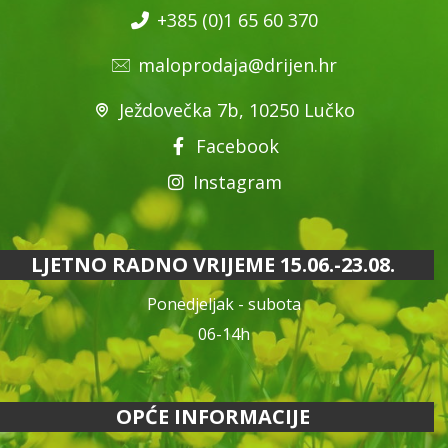
+385 (0)1 65 60 370
maloprodaja@drijen.hr
Ježdovečka 7b, 10250 Lučko
Facebook
Instagram
LJETNO RADNO VRIJEME 15.06.-23.08.
Ponedjeljak - subota
06-14h
OPĆE INFORMACIJE