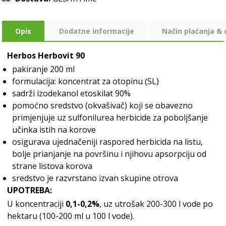
Opis
Dodatne informacije
Način plaćanja &
Herbos Herbovit 90
pakiranje 200 ml
formulacija: koncentrat za otopinu (SL)
sadrži izodekanol etoskilat 90%
pomoćno sredstvo (okvašivač) koji se obavezno
primjenjuje uz sulfonilurea herbicide za poboljšanje
učinka istih na korove
osigurava ujednačeniji raspored herbicida na listu,
bolje prianjanje na površinu i njihovu apsorpciju od
strane listova korova
sredstvo je razvrstano izvan skupine otrova
UPOTREBA:
U koncentraciji
0,1-0,2%
, uz utrošak 200-300 l vode po
hektaru (100-200 ml u 100 l vode).