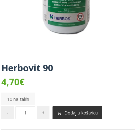
Herbovit 90
4,70
€
10 na zalihi
-
+
Dodaj u košaricu