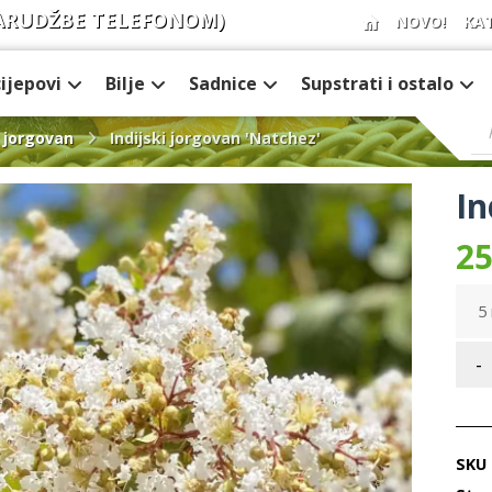
ARUDŽBE TELEFONOM)
NOVO!
KA
cijepovi
Bilje
Sadnice
Supstrati i ostalo
i jorgovan
Indijski jorgovan 'Natchez'
In
25
5 
-
SKU