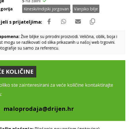
je
5
na zalihi
gorija
Kineski/indijski jorgovan
,
Vanjsko bilje
apomena:
Žive biljke su prirodni proizvodi. Veličina, oblik, boja i
st mogu se razlikovati od slika prikazanih u našoj web trgovini.
tografije su samo za referencu.
ĆE KOLIČINE
liko ste zainteresirani za veće količine kontaktirajte
:
maloprodaja@drijen.hr