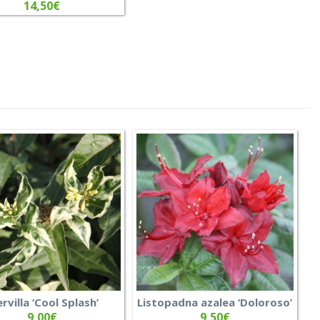
14,50
€
ervilla ‘Cool Splash’
Listopadna azalea ‘Doloroso’
9,00
€
9,50
€