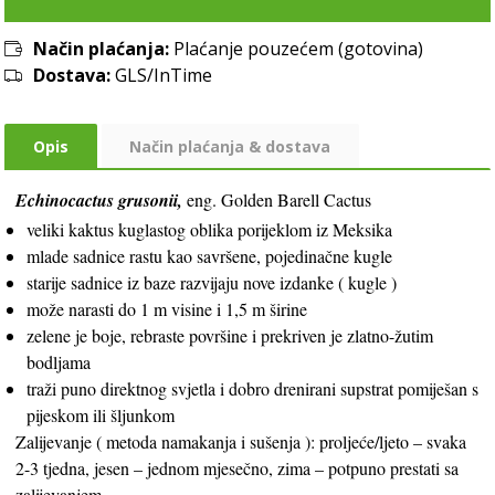
Način plaćanja:
Plaćanje pouzećem (gotovina)
Dostava:
GLS/InTime
Opis
Način plaćanja & dostava
Echinocactus grusonii,
eng. Golden Barell Cactus
veliki kaktus kuglastog oblika porijeklom iz Meksika
mlade sadnice rastu kao savršene, pojedinačne kugle
starije sadnice iz baze razvijaju nove izdanke ( kugle )
može narasti do 1 m visine i 1,5 m širine
zelene je boje, rebraste površine i prekriven je zlatno-žutim
bodljama
traži puno direktnog svjetla i dobro drenirani supstrat pomiješan s
pijeskom ili šljunkom
Zalijevanje ( metoda namakanja i sušenja ): proljeće/ljeto – svaka
2-3 tjedna, jesen – jednom mjesečno, zima – potpuno prestati sa
zalijevanjem.