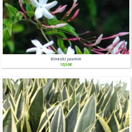
Kineski jasmin
10,50
€