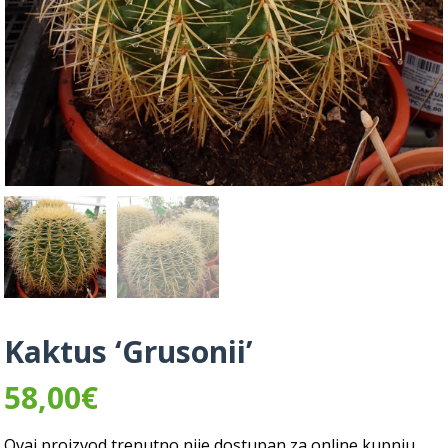
Kaktus ‘Grusonii’
58,00
€
Ovaj proizvod trenutno nije dostupan za online kupnju.