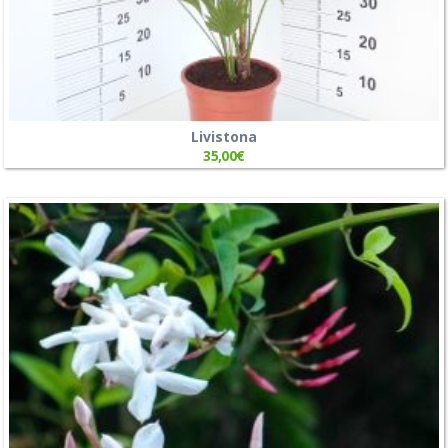
Livistona
35,00
€