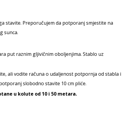
u ga stavite. Preporučujem da potporanj smjestite na
og sunca.
ra put raznim gljivičnim oboljenjima. Stablo uz
.
te, ali vodite računa o udaljenost potpornja od stabla i
 potporanj slobodno stavite 10 cm pliće.
tane u kolute od 10 i 50 metara.