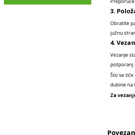
Preporučen
3. Polož
Obratite p
južnu stran
4. Veza
Vezanje st
potporanj u
Što se tiče
dubine na k
Za vezanj
Povezan