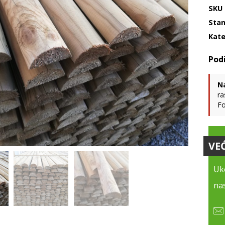
SKU
Stan
Kate
N
ra
Fo
VE
Uko
nas