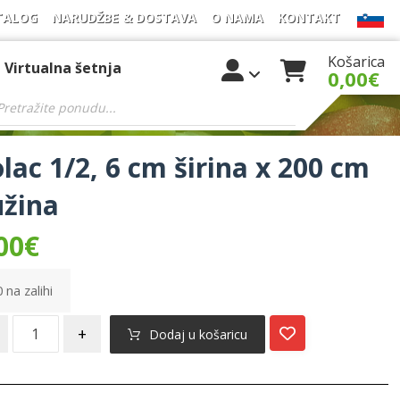
TALOG
NARUDŽBE & DOSTAVA
O NAMA
KONTAKT
Košarica
Virtualna šetnja
0,00
€
lac 1/2, 6 cm širina x 200 cm
žina
00
€
 na zalihi
+
Dodaj u košaricu