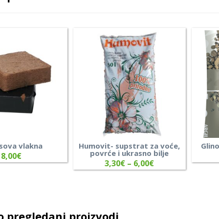
sova vlakna
Humovit- supstrat za voće,
Glino
povrće i ukrasno bilje
8,00
€
3,30
€
–
6,00
€
 pregledani proizvodi