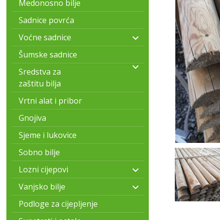
Medonosno bilje
Sadnice povrća
Voćne sadnice
Šumske sadnice
Sredstva za
zaštitu bilja
Vrtni alat i pribor
Gnojiva
Sjeme i lukovice
Sobno bilje
Lozni cijepovi
Vanjsko bilje
Podloge za cijepljenje