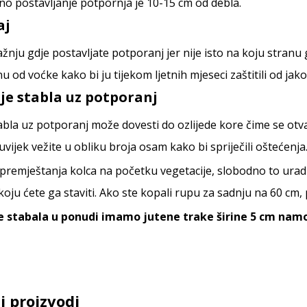
o postavljanje potpornja je 10-15 cm od debla.
aj
ažnju gdje postavljate potporanj jer nije isto na koju stran
u od voćke kako bi ju tijekom ljetnih mjeseci zaštitili od jak
nje stabla uz potporanj
abla uz potporanj može dovesti do ozlijede kore čime se otva
vijek vežite u obliku broja osam kako bi spriječili oštećenja
 premještanja kolca na početku vegetacije, slobodno to uradi
oju ćete ga staviti. Ako ste kopali rupu za sadnju na 60 cm,
e stabala u ponudi imamo jutene trake širine 5 cm namo
i proizvodi