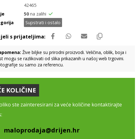
42465
je
50
na zalihi
gorija
Supstrati i ostalo
apomena:
Žive biljke su prirodni proizvodi. Veličina, oblik, boja i
st mogu se razlikovati od slika prikazanih u našoj web trgovini.
tografije su samo za referencu.
ĆE KOLIČINE
liko ste zainteresirani za veće količine kontaktirajte
:
maloprodaja@drijen.hr