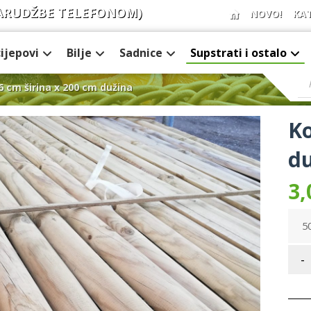
ARUDŽBE TELEFONOM)
NOVO!
KA
cijepovi
Bilje
Sadnice
Supstrati i ostalo
 6 cm širina x 200 cm dužina
Ko
du
3,
50
-