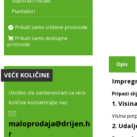
Supstrati i ostalo
Plantažeri
Prikaži samo snižene proizvode
Prikaži samo dostupne
proizvode
Opis
VEĆE KOLIČINE
Impregni
Ukoliko ste zainteresirani za veće
Pripazi sl
količine kontaktirajte nas:
1. Visi
Visina pot
maloprodaja@drijen.h
2. Udal
r