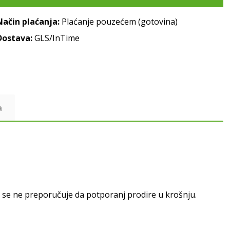
Način plaćanja:
Plaćanje pouzećem (gotovina)
Dostava:
GLS/InTime
a
o se ne preporučuje da potporanj prodire u krošnju.