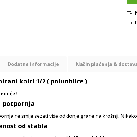
Dodatne informacije
Način plaćanja & dostav
rani kolci 1/2 ( poluoblice )
ijedeće!
na potpornja
pornja ne smije sezati više od donje grane na krošnji. Nikak
jenost od stabla