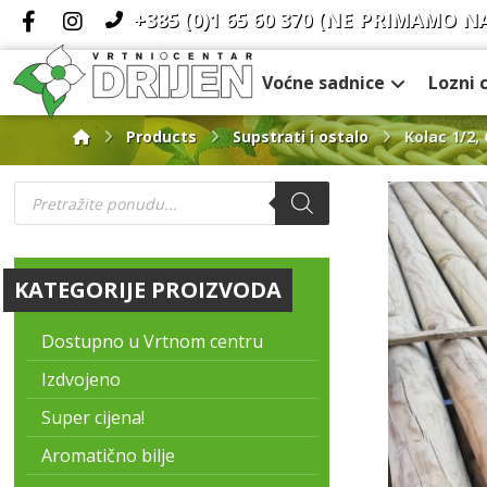
+385 (0)1 65 60 370
(NE PRIMAMO N
Voćne sadnice
Lozni 
Products
Supstrati i ostalo
Kolac 1/2,
KATEGORIJE PROIZVODA
Dostupno u Vrtnom centru
Izdvojeno
Super cijena!
Aromatično bilje