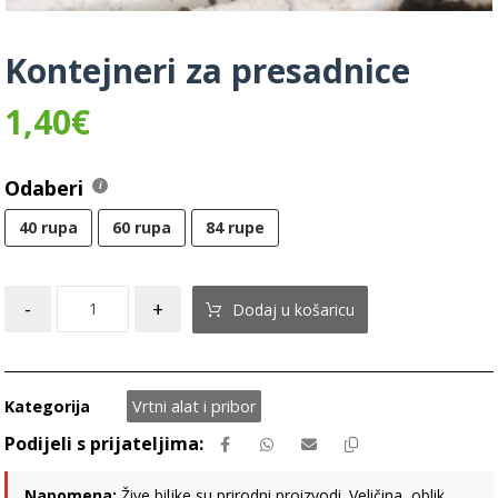
Kontejneri za presadnice
1,40
€
Odaberi
40 rupa
60 rupa
84 rupe
-
+
Dodaj u košaricu
Kategorija
Vrtni alat i pribor
Napomena:
Žive biljke su prirodni proizvodi. Veličina, oblik,