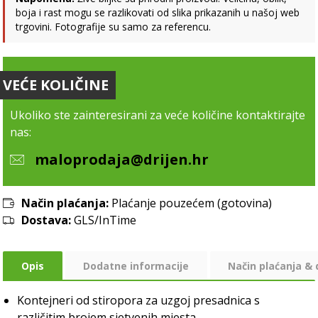
boja i rast mogu se razlikovati od slika prikazanih u našoj web
trgovini. Fotografije su samo za referencu.
VEĆE KOLIČINE
Ukoliko ste zainteresirani za veće količine kontaktirajte
nas:
maloprodaja@drijen.hr
Način plaćanja:
Plaćanje pouzećem (gotovina)
Dostava:
GLS/InTime
Opis
Dodatne informacije
Način plaćanja &
Kontejneri od stiropora za uzgoj presadnica s
različitim brojem sjetvenih mjesta.