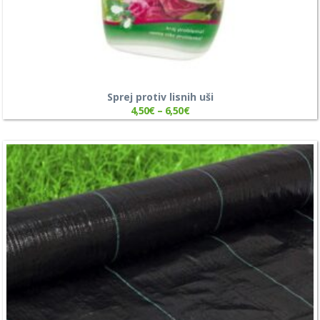
Sprej protiv lisnih uši
4,50
€
–
6,50
€