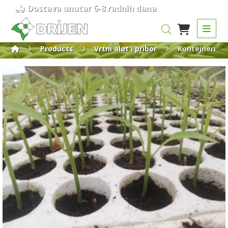
Dostava unutar 6-8 radnih dana
Products
Vrtni alat i pribor
Kontejneri za