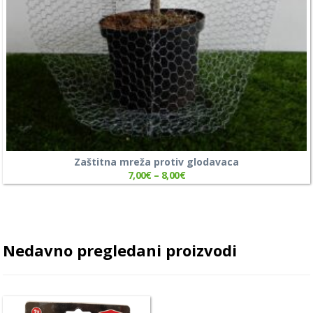
Zaštitna mreža protiv glodavaca
7,00
€
–
8,00
€
Nedavno pregledani proizvodi