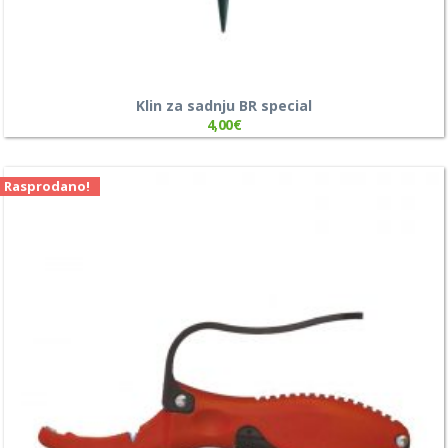
Klin za sadnju BR special
4,00
€
Rasprodano!