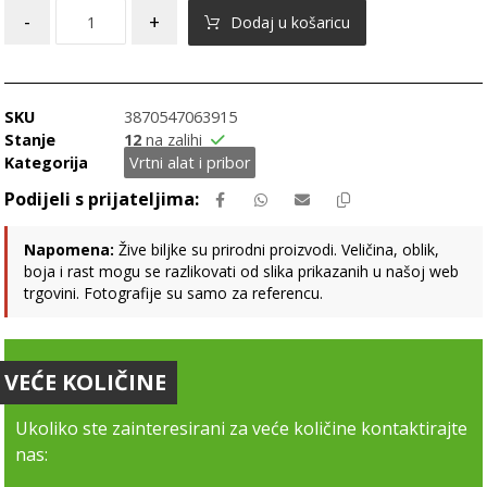
-
+
Dodaj u košaricu
SKU
3870547063915
Stanje
12
na zalihi
Kategorija
Vrtni alat i pribor
Napomena:
Žive biljke su prirodni proizvodi. Veličina, oblik,
boja i rast mogu se razlikovati od slika prikazanih u našoj web
trgovini. Fotografije su samo za referencu.
VEĆE KOLIČINE
Ukoliko ste zainteresirani za veće količine kontaktirajte
nas: