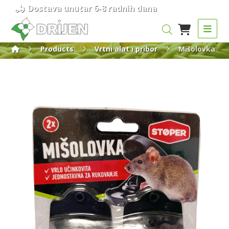
Dostava unutar 6-8 radnih dana
Products
Vrtni alat i pribor
Mišolovka 2u