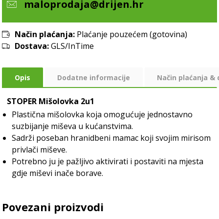
maloprodaja@drijen.hr
Način plaćanja:
Plaćanje pouzećem (gotovina)
Dostava:
GLS/InTime
Opis
Dodatne informacije
Način plaćanja &
STOPER Mišolovka 2u1
Plastična mišolovka koja omogućuje jednostavno
suzbijanje miševa u kućanstvima.
Sadrži poseban hranidbeni mamac koji svojim mirisom
privlači miševe.
Potrebno ju je pažljivo aktivirati i postaviti na mjesta
gdje miševi inače borave.
Povezani proizvodi