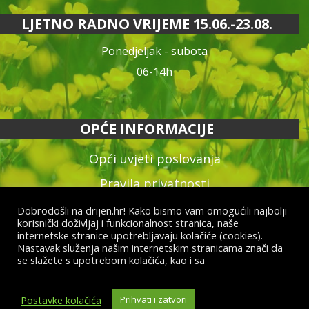
LJETNO RADNO VRIJEME 15.06.-23.08.
Ponedjeljak - subota
06-14h
OPĆE INFORMACIJE
Opći uvjeti poslovanja
Pravila privatnosti
Reklamacija proizvoda
Dobrodošli na drijen.hr! Kako bismo vam omogućili najbolji
korisnički doživljaj i funkcionalnost stranica, naše
Način plaćanja & dostava
internetske stranice upotrebljavaju kolačiće (cookies).
Nastavak služenja našim internetskim stranicama znači da
Raskid ugovora
se slažete s upotrebom kolačića, kao i sa
općim uvjetima
poslovanja i uvjetima o zaštiti osobnih podataka.
Postavke kolačića
Prihvati i zatvori
© Drijen d.o.o. – sva prava pridržana