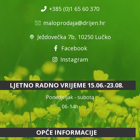
+385 (0)1 65 60 370
maloprodaja@drijen.hr
Ježdovečka 7b, 10250 Lučko
Facebook
Instagram
LJETNO RADNO VRIJEME 15.06.-23.08.
Ponedjeljak - subota
06-14h
OPĆE INFORMACIJE