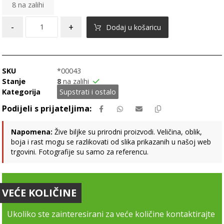
8 na zalihi
-
+
Dodaj u košaricu
SKU
*00043
Stanje
8
na zalihi
Kategorija
Supstrati i ostalo
Napomena:
Žive biljke su prirodni proizvodi. Veličina, oblik,
boja i rast mogu se razlikovati od slika prikazanih u našoj web
trgovini. Fotografije su samo za referencu.
VEĆE KOLIČINE
Ukoliko ste zainteresirani za veće količine kontaktirajte