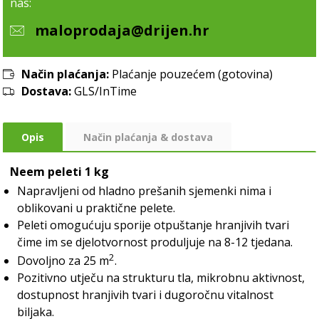
nas:
maloprodaja@drijen.hr
Način plaćanja:
Plaćanje pouzećem (gotovina)
Dostava:
GLS/InTime
Opis
Način plaćanja & dostava
Neem peleti 1 kg
Napravljeni od hladno prešanih sjemenki nima i
oblikovani u praktične pelete.
Peleti omogućuju sporije otpuštanje hranjivih tvari
čime im se djelotvornost produljuje na 8-12 tjedana.
2
Dovoljno za 25 m
.
Pozitivno utječu na strukturu tla, mikrobnu aktivnost,
dostupnost hranjivih tvari i dugoročnu vitalnost
biljaka.