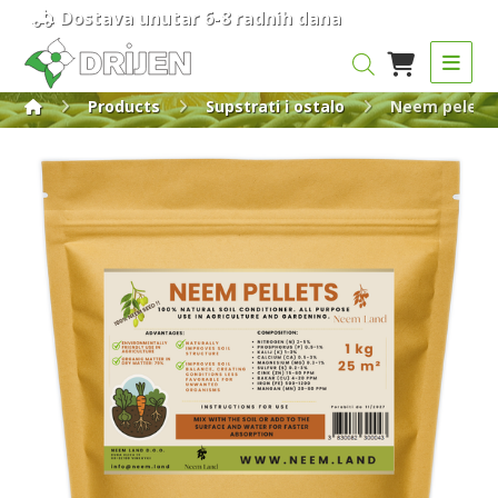
Dostava unutar 6-8 radnih dana
Products
Supstrati i ostalo
Neem peleti