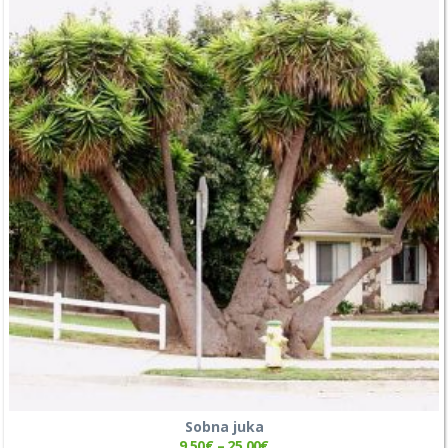
Sobna juka
9,50
€
–
25,00
€