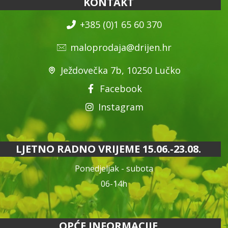
KONTAKT
+385 (0)1 65 60 370
maloprodaja@drijen.hr
Ježdovečka 7b, 10250 Lučko
Facebook
Instagram
LJETNO RADNO VRIJEME 15.06.-23.08.
Ponedjeljak - subota
06-14h
OPĆE INFORMACIJE