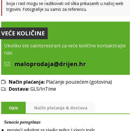
boja i rast mogu se razlikovati od slika prikazanih u našoj web
trgovini. Fotografije su samo za referencu.
VEĆE KOLIČINE
Ukoliko ste zainteresirani za veće količine kontaktirajte
nas:
maloprodaja@drijen.hr
Način plaćanja:
Plaćanje pouzećem (gotovina)
Dostava:
GLS/InTime
Opis
Način plaćanja & dostava
Senecio peregrinus
puzajući sukulent za visoke police i viseće tegle