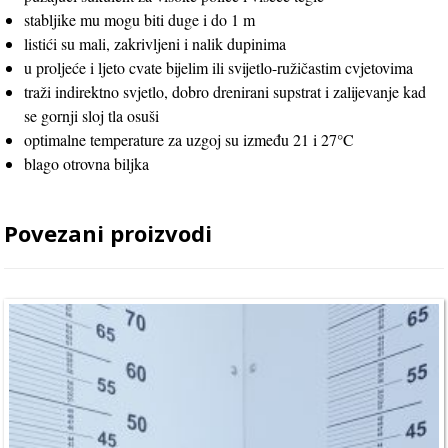
stabljike mu mogu biti duge i do 1 m
listići su mali, zakrivljeni i nalik dupinima
u proljeće i ljeto cvate bijelim ili svijetlo-ružičastim cvjetovima
traži indirektno svjetlo, dobro drenirani supstrat i zalijevanje kad
se gornji sloj tla osuši
optimalne temperature za uzgoj su između 21 i 27°C
blago otrovna biljka
Povezani proizvodi