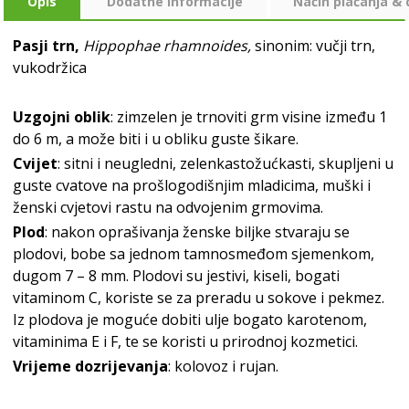
Opis
Dodatne informacije
Način plaćanja &
Pasji trn,
Hippophae rhamnoides,
sinonim: vučji trn,
vukodržica
Uzgojni oblik
: zimzelen je trnoviti grm visine između 1
do 6 m, a može biti i u obliku guste šikare.
Cvijet
: sitni i neugledni, zelenkastožućkasti, skupljeni u
guste cvatove na prošlogodišnjim mladicima, muški i
ženski cvjetovi rastu na odvojenim grmovima.
Plod
: nakon oprašivanja ženske biljke stvaraju se
plodovi, bobe sa jednom tamnosmeđom sjemenkom,
dugom 7 – 8 mm. Plodovi su jestivi, kiseli, bogati
vitaminom C, koriste se za preradu u sokove i pekmez.
Iz plodova je moguće dobiti ulje bogato karotenom,
vitaminima E i F, te se koristi u prirodnoj kozmetici.
Vrijeme dozrijevanja
: kolovoz i rujan.