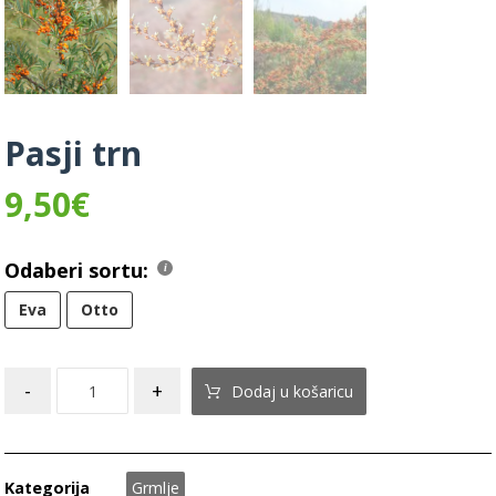
Pasji trn
9,50
€
Odaberi sortu:
Eva
Otto
-
+
Dodaj u košaricu
Kategorija
Grmlje