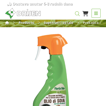
Dostava unutar 6-8 radnih dana
Products
Supstrati i ostalo
Prskalica - ul