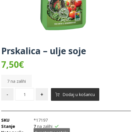
Prskalica – ulje soje
7,50
€
7 na zalihi
-
+
Dodaj u košaricu
SKU
*17197
Stanje
7
na zalihi