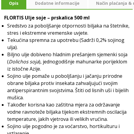
Opis
Dodatne informacije
Način plaćanja &
FLORTIS Ulje soje – prskalica 500 ml
Sredstvo za poboljšanje otpornosti biljaka na štetnike,
stres i ekstremne vremenske uvjete.
Tekućina spremna za upotrebu (Sadrži 0,2% sojinog
ulja).
Biljno ulje dobiveno hladnim prešanjem sjemenki soja
(
Dolichos soja
), jednogodišnje mahunarke porijeklom
iz istočne Azije.
Sojino ulje pomaže u poboljšanju i jačanju prirodne
obrane biljaka protiv insekata zahvaljujući svojim
antiperspirantnim svojstvima. Štiti od lisnih uši i bijelih
mušica.
Također korisna kao zaštitna mjera za održavanje
vodne ravnoteže biljaka tijekom ekstremnih oscilacija
temperature, jakih vjetrova ili velikih vrućina.
Sojino ulje pogodno je za voćarstvo, hortikulturu i
vrtlarenje.