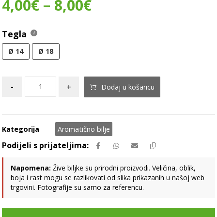
4,00
€
–
8,00
€
Tegla
Ø 14
Ø 18
-
+
Dodaj u košaricu
Kategorija
Aromatično bilje
Napomena:
Žive biljke su prirodni proizvodi. Veličina, oblik,
boja i rast mogu se razlikovati od slika prikazanih u našoj web
trgovini. Fotografije su samo za referencu.