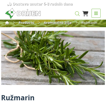
Dostava unutar 6-8 radnih dana
Products
Aromatično bilje
Ružmarin
Ružmarin