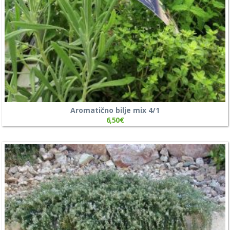
Aromatično bilje mix 4/1
6,50
€