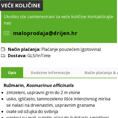
VEĆE KOLIČINE
Ukoliko ste zainteresirani za veće količine kontaktirajte
nas:
maloprodaja@drijen.hr
Način plaćanja:
Plaćanje pouzećem (gotovina)
Dostava:
GLS/InTime
Opis
Dodatne informacije
Način plaćanja &
Ružmarin,
Rosmarinus officinalis
zimzeleni, uspravni grm do 2 m visine
usko, igličasto, tamnozeleno lišće intenzivnog mirisa
se nalazi na drvenastim, uspravnim granama
cvate od ožujka do svibnja
cvjetovi su mali, svijetlo-plavi do ljubičasti, smješteni