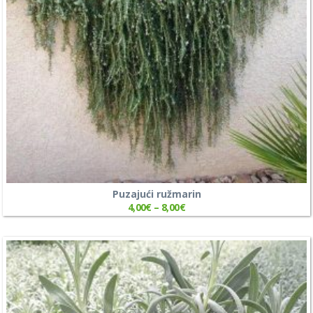
Puzajući ružmarin
4,00
€
–
8,00
€