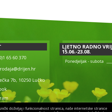
T
LJETNO RADNO VRI
15.06.-23.08.
0)1 65 60 370
Ponedjeljak - subota
rodaja@drijen.hr
ečka 7b, 10250 Lučko
ook
gram
ički doživljaj i funkcionalnost stranica, naše internetske stranice