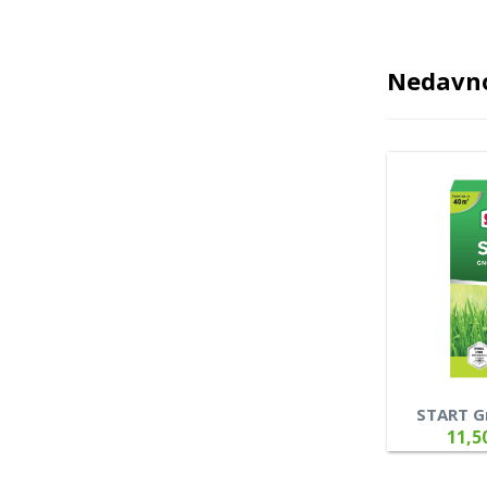
Nedavno
START Gn
11,5