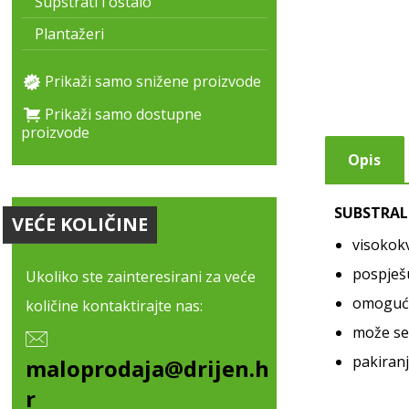
Supstrati i ostalo
Plantažeri
Prikaži samo snižene proizvode
Prikaži samo dostupne
proizvode
Opis
SUBSTRAL 
VEĆE KOLIČINE
visokokv
pospješu
Ukoliko ste zainteresirani za veće
omoguću
količine kontaktirajte nas:
može se 
pakiranj
maloprodaja@drijen.h
r