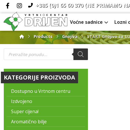
+385 (0)1 65 60 370
(NE PRIMAMO N
Voćne sadnice
Lozni 
Products
Gnojiva
START Gnojivo za tr
KATEGORIJE PROIZVODA
Dostupno u Vrtnom centru
Izdvojeno
Super cijena!
Aromatično bilje