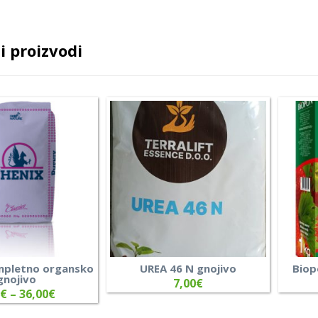
i proizvodi
mpletno organsko
UREA 46 N gnojivo
Biop
gnojivo
7,00
€
€
–
36,00
€