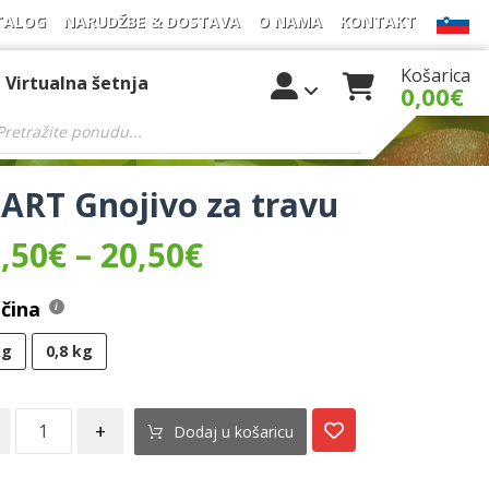
TALOG
NARUDŽBE & DOSTAVA
O NAMA
KONTAKT
Košarica
Virtualna šetnja
0,00
€
ART Gnojivo za travu
,50
€
–
20,50
€
ičina
kg
0,8 kg
+
Dodaj u košaricu