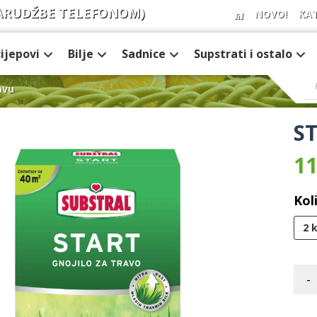
ARUDŽBE TELEFONOM)
NOVO!
KA
cijepovi
Bilje
Sadnice
Supstrati i ostalo
avu
ST
11
Kol
2 
-