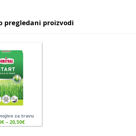
 pregledani proizvodi
ojivo za travu
0
€
–
20,50
€