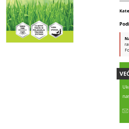
Kate
N
ra
Fo
VE
Uko
nas