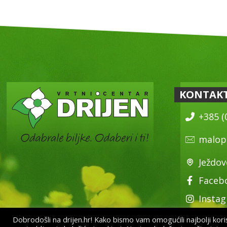
KONTAK
+385 (
malop
Ježdov
Faceb
Insta
Dobrodošli na drijen.hr! Kako bismo vam omogućili najbolji korisn