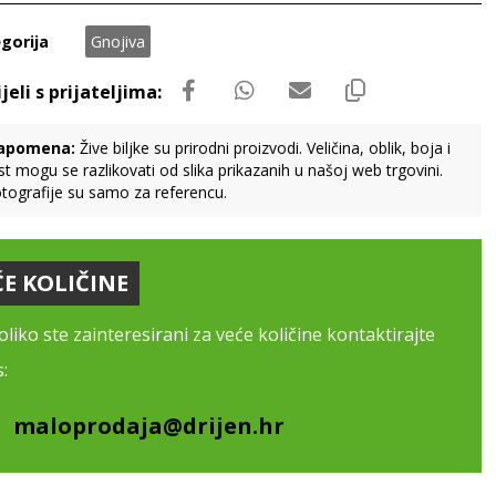
gorija
Gnojiva
apomena:
Žive biljke su prirodni proizvodi. Veličina, oblik, boja i
st mogu se razlikovati od slika prikazanih u našoj web trgovini.
tografije su samo za referencu.
ĆE KOLIČINE
liko ste zainteresirani za veće količine kontaktirajte
:
maloprodaja@drijen.hr