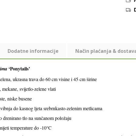
Dodatne informacije
Način plaćanja & dostav
‘Ponytails’
sima
elena, ukrasna trava do 60 cm visine i 45 cm širine
 mekane, svijetlo-zelene vlati
ste, niske busene
svibnja do kasnog ljeta srebrnkasto-zelenim metlicama
ro drenirano tlo na sunčanom položaju
ijeti temperature do -10°C