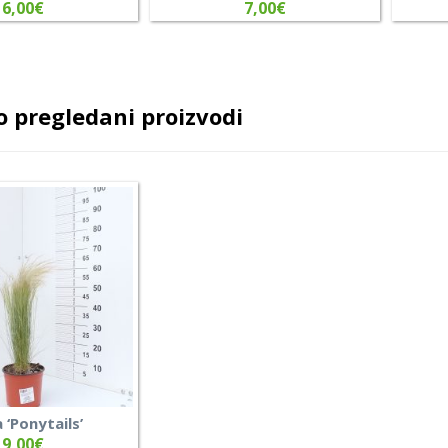
6,00
€
7,00
€
 pregledani proizvodi
 ‘Ponytails’
9,00
€