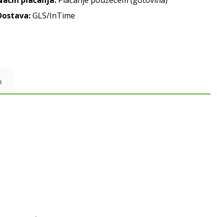
Način plaćanja:
Plaćanje pouzećem (gotovina)
Dostava:
GLS/InTime
a