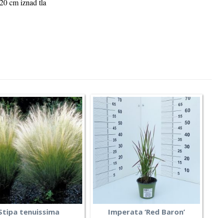
 20 cm iznad tla
Stipa tenuissima
Imperata ‘Red Baron’