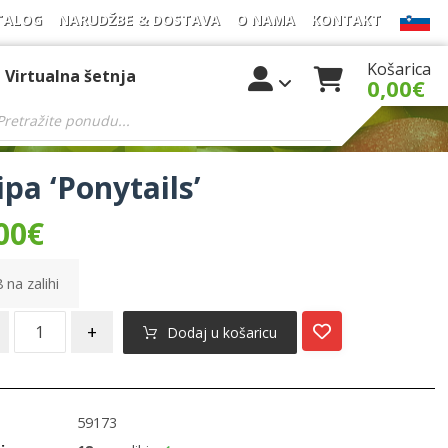
TALOG
NARUDŽBE & DOSTAVA
O NAMA
KONTAKT
Košarica
Virtualna šetnja
0,00
€
ipa ‘Ponytails’
00
€
 na zalihi
+
Dodaj u košaricu
59173