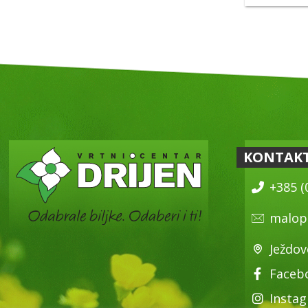
KONTAK
+385 (
malop
Ježdov
Faceb
Insta