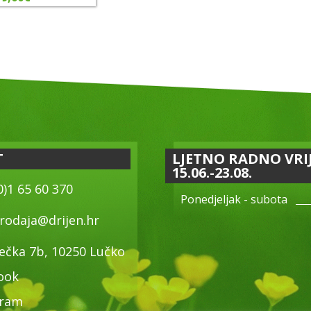
T
LJETNO RADNO VRI
15.06.-23.08.
0)1 65 60 370
Ponedjeljak - subota
rodaja@drijen.hr
ečka 7b, 10250 Lučko
ook
gram