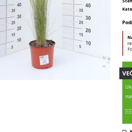
Stan
Kate
N
ra
Fo
VE
Uko
nas