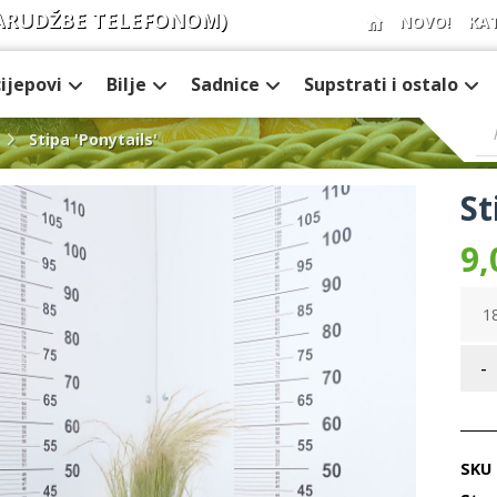
ARUDŽBE TELEFONOM)
NOVO!
KA
cijepovi
Bilje
Sadnice
Supstrati i ostalo
Stipa 'Ponytails'
St
9,
18
-
SKU