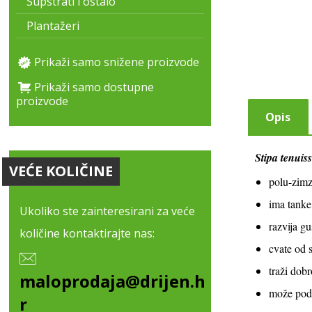
Supstrati i ostalo
Plantažeri
Prikaži samo snižene proizvode
Prikaži samo dostupne
proizvode
Opis
Stipa tenuis
VEĆE KOLIČINE
polu-zimz
ima tanke,
Ukoliko ste zainteresirani za veće
razvija gu
količine kontaktirajte nas:
cvate od 
traži dob
maloprodaja@drijen.h
može podn
r