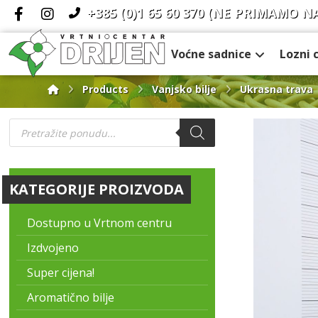
+385 (0)1 65 60 370
(NE PRIMAMO N
Voćne sadnice
Lozni 
Products
Vanjsko bilje
Ukrasna trava
KATEGORIJE PROIZVODA
Dostupno u Vrtnom centru
Izdvojeno
Super cijena!
Aromatično bilje