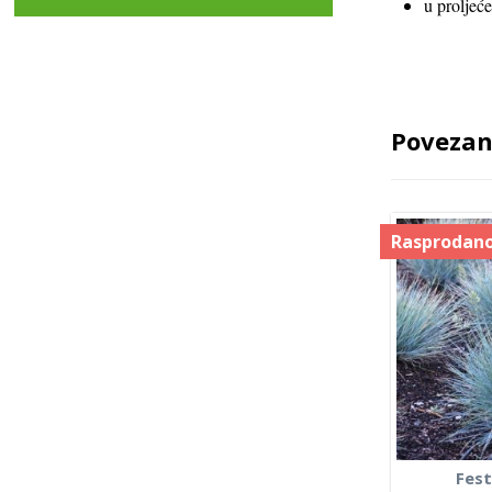
u proljeće
Povezan
Rasprodano
Fest