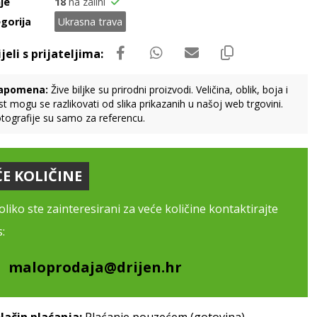
je
18
na zalihi
gorija
Ukrasna trava
apomena:
Žive biljke su prirodni proizvodi. Veličina, oblik, boja i
st mogu se razlikovati od slika prikazanih u našoj web trgovini.
tografije su samo za referencu.
ĆE KOLIČINE
liko ste zainteresirani za veće količine kontaktirajte
:
maloprodaja@drijen.hr