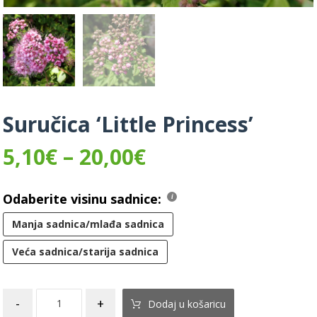
Suručica ‘Little Princess’
5,10
€
–
20,00
€
Odaberite visinu sadnice:
Manja sadnica/mlađa sadnica
Veća sadnica/starija sadnica
-
+
Dodaj u košaricu