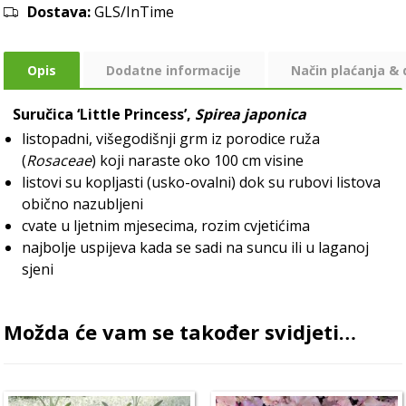
Dostava:
GLS/InTime
Opis
Dodatne informacije
Način plaćanja &
Suručica
‘Little Princess’,
Spirea japonica
listopadni, višegodišnji grm iz porodice ruža
(
Rosaceae
) koji naraste oko 100 cm visine
listovi su kopljasti (usko-ovalni) dok su rubovi listova
obično nazubljeni
cvate u ljetnim mjesecima, rozim cvjetićima
najbolje uspijeva kada se sadi na suncu ili u laganoj
sjeni
Možda će vam se također svidjeti…