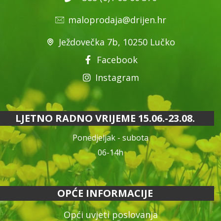
maloprodaja@drijen.hr
Ježdovečka 7b, 10250 Lučko
Facebook
Instagram
LJETNO RADNO VRIJEME 15.06.-23.08.
Ponedjeljak - subota
06-14h
OPĆE INFORMACIJE
Opći uvjeti poslovanja