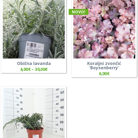
NOVO!
Obična lavanda
Koraljni zvončić
‘Boysenberry’
4,00
€
–
30,00
€
6,00
€