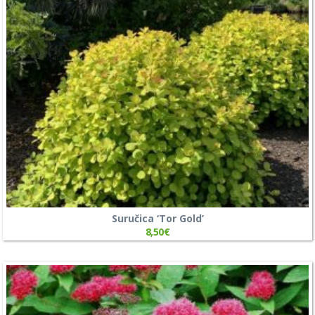
Suručica ‘Tor Gold’
8,50
€