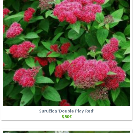
Suručica ‘Double Play Red’
8,50
€