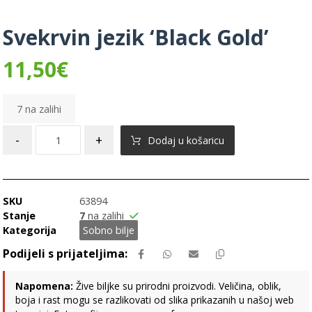
Svekrvin jezik ‘Black Gold’
11,50
€
7 na zalihi
-
+
Dodaj u košaricu
SKU
63894
Stanje
7
na zalihi
Kategorija
Sobno bilje
Napomena:
Žive biljke su prirodni proizvodi. Veličina, oblik,
boja i rast mogu se razlikovati od slika prikazanih u našoj web