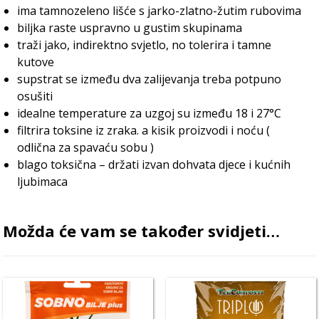
ima tamnozeleno lišće s jarko-zlatno-žutim rubovima
biljka raste uspravno u gustim skupinama
traži jako, indirektno svjetlo, no tolerira i tamne
kutove
supstrat se između dva zalijevanja treba potpuno
osušiti
idealne temperature za uzgoj su između 18 i 27°C
filtrira toksine iz zraka. a kisik proizvodi i noću (
odlična za spavaću sobu )
blago toksična – držati izvan dohvata djece i kućnih
ljubimaca
Možda će vam se također svidjeti…