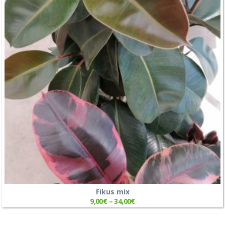
Fikus mix
9,00
€
–
34,00
€