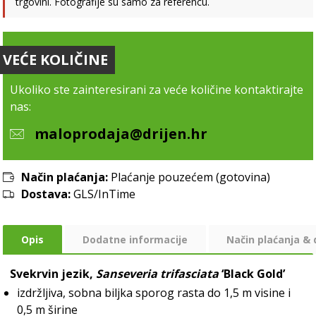
trgovini. Fotografije su samo za referencu.
VEĆE KOLIČINE
Ukoliko ste zainteresirani za veće količine kontaktirajte
nas:
maloprodaja@drijen.hr
Način plaćanja:
Plaćanje pouzećem (gotovina)
Dostava:
GLS/InTime
Opis
Dodatne informacije
Način plaćanja &
Svekrvin jezik,
Sanseveria trifasciata
‘Black Gold’
izdržljiva, sobna biljka sporog rasta do 1,5 m visine i
0,5 m širine