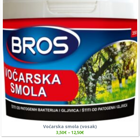
Voćarska smola (vosak)
3,50
€
–
12,50
€