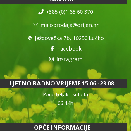
+385 (0)1 65 60 370
maloprodaja@drijen.hr
Ježdovečka 7b, 10250 Lučko
Facebook
Instagram
LJETNO RADNO VRIJEME 15.06.-23.08.
Ponedjeljak - subota
06-14h
OPĆE INFORMACIJE