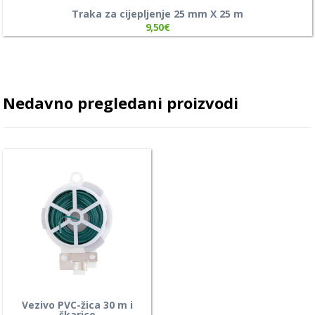
Traka za cijepljenje 25 mm X 25 m
9,50
€
Nedavno pregledani proizvodi
Vezivo PVC-žica 30 m i
škarice