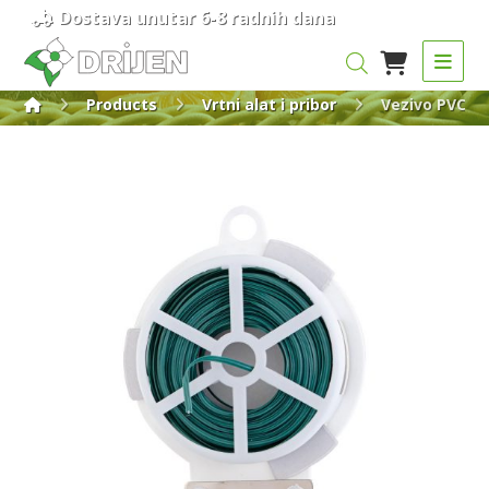
Dostava unutar 6-8 radnih dana
Products
Vrtni alat i pribor
Vezivo PVC-ži