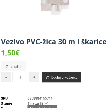
Vezivo PVC-žica 30 m i škarice
1,50
€
7 na zalihi
-
+
Dodaj u košaricu
SKU
3858884166711
Stanje
7
na zalihi