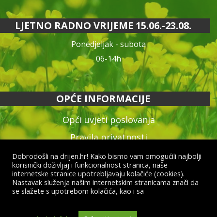
LJETNO RADNO VRIJEME 15.06.-23.08.
Ponedjeljak - subota
06-14h
OPĆE INFORMACIJE
Opći uvjeti poslovanja
Pravila privatnosti
Reklamacija proizvoda
Dobrodošli na drijen.hr! Kako bismo vam omogućili najbolji
korisnički doživljaj i funkcionalnost stranica, naše
Način plaćanja & dostava
internetske stranice upotrebljavaju kolačiće (cookies).
Nastavak služenja našim internetskim stranicama znači da
Raskid ugovora
se slažete s upotrebom kolačića, kao i sa
općim uvjetima
poslovanja i uvjetima o zaštiti osobnih podataka.