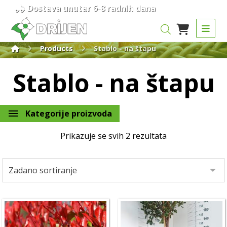
Dostava unutar 6-8 radnih dana
Products
Stablo - na štapu
Stablo - na štapu
Kategorije proizvoda
Prikazuje se svih 2 rezultata