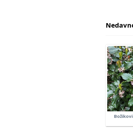
Nedavno
Božikovi