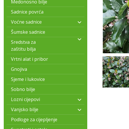
Medonosno bilje
Sadnice povrća
Voćne sadnice
Šumske sadnice
Sredstva za
zaštitu bilja
Vrtni alat i pribor
Gnojiva
Sjeme i lukovice
Sobno bilje
Lozni cijepovi
Vanjsko bilje
Podloge za cijepljenje