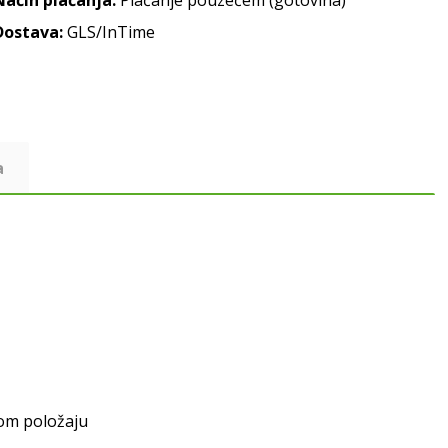
Način plaćanja:
Plaćanje pouzećem (gotovina)
Dostava:
GLS/InTime
a
tom položaju