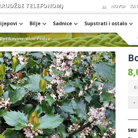
ARUDŽBE TELEFONOM)
NOVO!
KA
cijepovi
Bilje
Sadnice
Supstrati i ostalo
Božikovina 'Blue Prince'
Bo
8,
6 
-
SKU