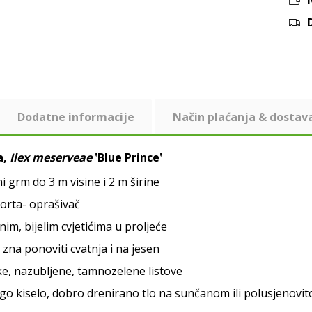
Dodatne informacije
Način plaćanja & dostav
a,
Ilex meserveae
‛Blue Prince‛
i grm do 3 m visine i 2 m širine
orta- oprašivač
tnim, bijelim cvjetićima u proljeće
 zna ponoviti cvatnja i na jesen
ke, nazubljene, tamnozelene listove
ago kiselo, dobro drenirano tlo na sunčanom ili polusjenovi