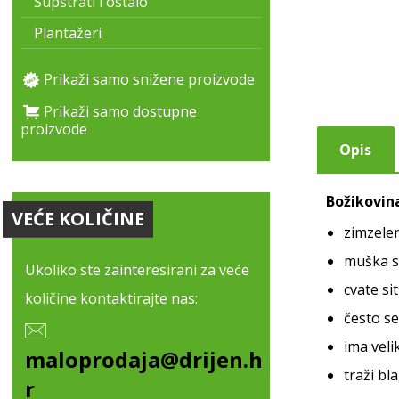
Supstrati i ostalo
Plantažeri
Prikaži samo snižene proizvode
Prikaži samo dostupne
proizvode
Opis
Božikovin
VEĆE KOLIČINE
zimzelen
muška s
Ukoliko ste zainteresirani za veće
cvate si
količine kontaktirajte nas:
često se
ima veli
maloprodaja@drijen.h
traži bl
r