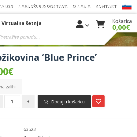
TALOG
NARUDŽBE & DOSTAVA
O NAMA
KONTAKT
Košarica
Virtualna šetnja
0,00
€
žikovina ‘Blue Prince’
00
€
na zalihi
+
Dodaj u košaricu
63523