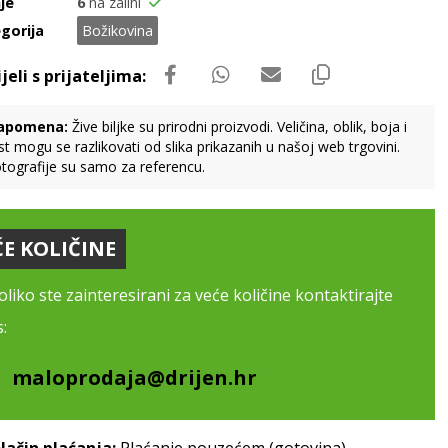
je
6
na zalihi
gorija
Božikovina
apomena:
Žive biljke su prirodni proizvodi. Veličina, oblik, boja i
st mogu se razlikovati od slika prikazanih u našoj web trgovini.
tografije su samo za referencu.
ĆE KOLIČINE
liko ste zainteresirani za veće količine kontaktirajte
:
maloprodaja@drijen.hr