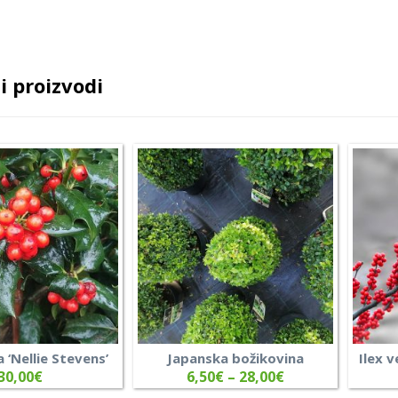
i proizvodi
 ‘Nellie Stevens’
Japanska božikovina
Ilex v
30,00
€
6,50
€
–
28,00
€