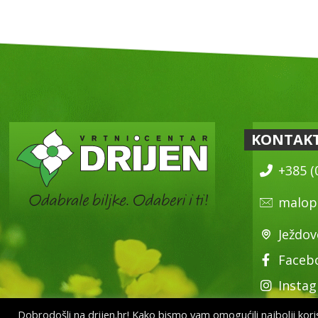
KONTAK
+385 (
malop
Ježdov
Faceb
Insta
Dobrodošli na drijen.hr! Kako bismo vam omogućili najbolji korisn