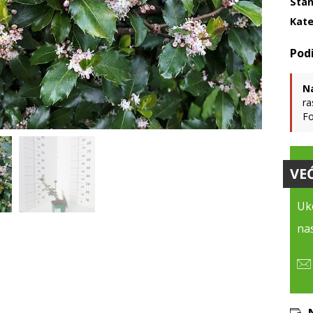
Stan
Kate
N
ra
Fo
VE
Uko
nas