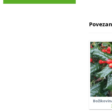
Povezan
Božikovina