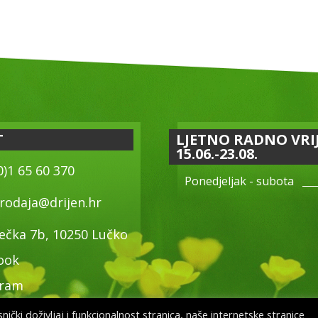
T
LJETNO RADNO VRI
15.06.-23.08.
0)1 65 60 370
Ponedjeljak - subota
rodaja@drijen.hr
ečka 7b, 10250 Lučko
ook
gram
ički doživljaj i funkcionalnost stranica, naše internetske stranice