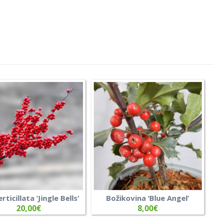
erticillata ‘Jingle Bells’
Božikovina ‘Blue Angel’
20,00
€
8,00
€