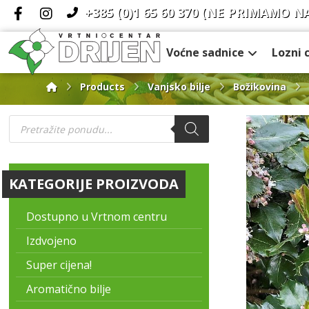
+385 (0)1 65 60 370
(NE PRIMAMO N
Voćne sadnice
Lozni 
Products
Vanjsko bilje
Božikovina
KATEGORIJE PROIZVODA
Dostupno u Vrtnom centru
Izdvojeno
Super cijena!
Aromatično bilje