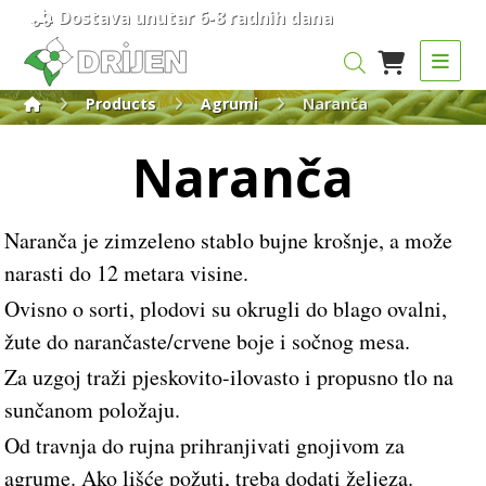
Dostava unutar 6-8 radnih dana
Products
Agrumi
Naranča
Naranča
Naranča je zimzeleno stablo bujne krošnje, a može
narasti do 12 metara visine.
Ovisno o sorti, plodovi su okrugli do blago ovalni,
žute do narančaste/crvene boje i sočnog mesa.
Za uzgoj traži pjeskovito-ilovasto i propusno tlo na
sunčanom položaju.
Od travnja do rujna prihranjivati gnojivom za
agrume. Ako lišće požuti, treba dodati željeza.