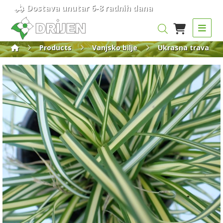
Dostava unutar 6-8 radnih dana
Products
Vanjsko bilje
Ukrasna trava