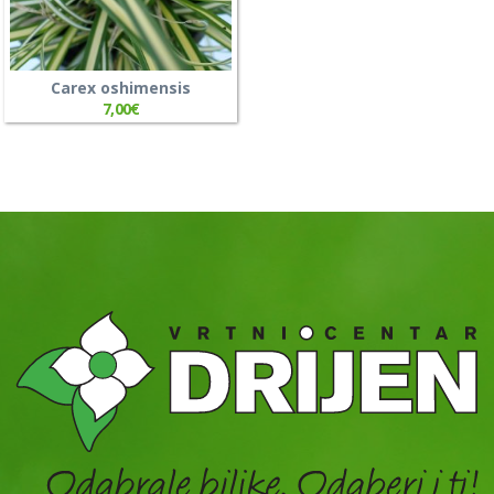
Carex oshimensis
7,00
€