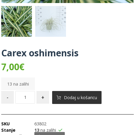
Carex oshimensis
7,00
€
13 na zalihi
-
+
Dodaj u košaricu
SKU
63802
Stanje
13
na zalihi