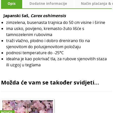
Opis
Dodatne informacije
Način plaćanja &
Japanski šaš,
Carex oshimensis
zimzelena, busenasta trajnica do 50 cm visine i širine
ima usko, povijeno, kremasto-žuto lišće s
tamnozelenim rubovima
traži vlažno, plodno i dobro drenirano tlo na
sjenovitom do polusjenovitom položaju
podnosi temperature do -25°C
idealna je kao pokrivač tla, za rubove sjenovitih staza
ili uzgoj u teglama
Možda će vam se također svidjeti…
NOVO!