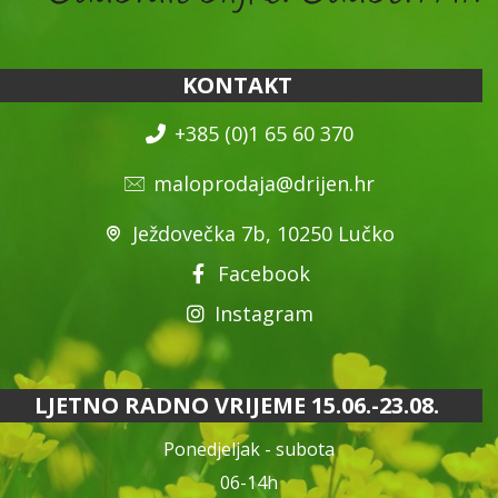
KONTAKT
+385 (0)1 65 60 370
maloprodaja@drijen.hr
Ježdovečka 7b, 10250 Lučko
Facebook
Instagram
LJETNO RADNO VRIJEME 15.06.-23.08.
Ponedjeljak - subota
06-14h