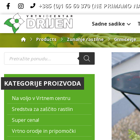
+385 (0)1 65 60 370
(NE PRIMAMO N
Sadne sadike
Products
Zunanje rastilne
Grmičevje
KATEGORIJE PROIZVODA
Na voljo v Vrtnem centru
Sredstva za zaščito rastlin
Super cena!
Vrtno orodje in pripomočki