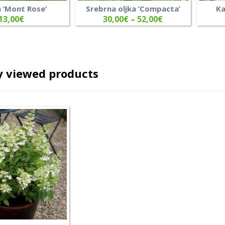
a ‘Mont Rose’
Srebrna oljka ‘Compacta’
Ka
13,00
€
30,00
€
–
52,00
€
y viewed products