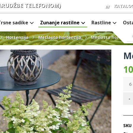
ARUDŽBE TELEFONOM)
KATALO
Trsne sadike
Zunanje rastilne
Rastline
Ost
Hortenzija
Metlasta hortenzija
Metlasta hortenzija
Me
10
6 
-
SKU