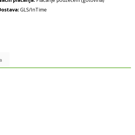
Način plaćanja:
Plaćanje pouzećem (gotovina)
Dostava:
GLS/InTime
a