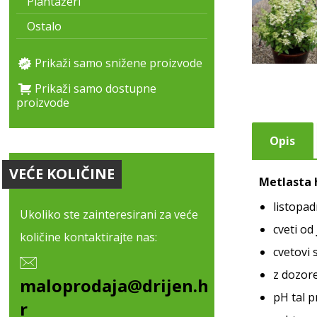
Plantažeri
Ostalo
Prikaži samo snižene proizvode
Prikaži samo dostupne
proizvode
Opis
VEĆE KOLIČINE
Metlasta h
listopad
Ukoliko ste zainteresirani za veće
cveti od
količine kontaktirajte nas:
cvetovi 
z dozor
maloprodaja@drijen.h
pH tal p
r