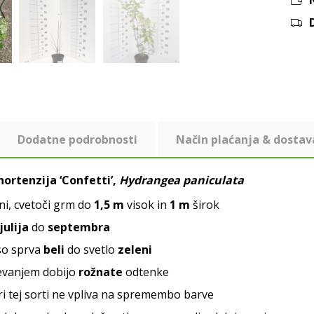
Dodatne podrobnosti
Način plaćanja & dostav
ortenzija ‘Confetti’,
Hydrangea paniculata
ni, cvetoči grm do
1,5 m
visok in
1 m
širok
julija
do
septembra
so sprva
beli
do svetlo
zeleni
evanjem dobijo
rožnate
odtenke
ri tej sorti ne vpliva na spremembo barve