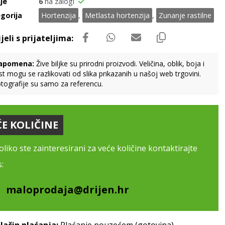
je
6
na zalogi
gorija
Hortenzija
,
Metlasta hortenzija
,
Zunanje rastilne
apomena:
Žive biljke su prirodni proizvodi. Veličina, oblik, boja i
st mogu se razlikovati od slika prikazanih u našoj web trgovini.
tografije su samo za referencu.
ĆE KOLIČINE
liko ste zainteresirani za veće količine kontaktirajte
:
maloprodaja@drijen.hr