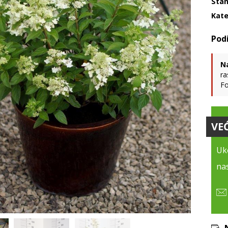
Stan
Kate
N
ra
Fo
VE
Uko
nas