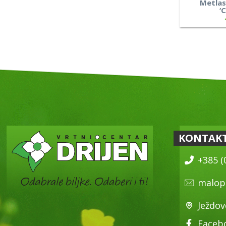
Metlas
‘
KONTAK
+385 (
malop
Ježdov
Faceb