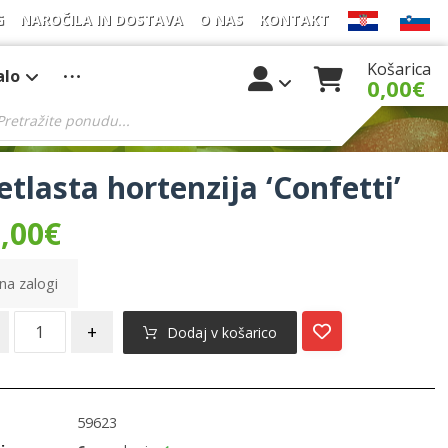
G
NAROČILA IN DOSTAVA
O NAS
KONTAKT
Košarica
alo
0,00
€
 ‘Confetti’
tlasta hortenzija ‘Confetti’
,00
€
na zalogi
+
Dodaj v košarico
59623