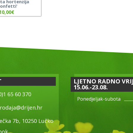
ta hortenzija
Confetti’
10,00
€
T
LJETNO RADNO VRI
15.06.-23.08.
0)1 65 60 370
Ponedjeljak-subota
rodaja@drijen.hr
ečka 7b, 10250 Lučko
ook