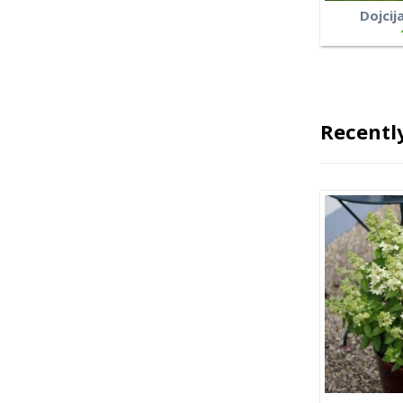
Dojcij
Recentl