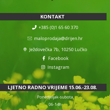
KONTAKT
+385 (0)1 65 60 370
maloprodaja@drijen.hr
Ježdovečka 7b, 10250 Lučko
Facebook
Instagram
LJETNO RADNO VRIJEME 15.06.-23.08.
Ponedjeljak-subota
06-14h