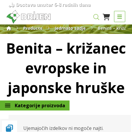
Dostava unutar 6-8 radnih dana
Products
Jedrnato sadje
Benita – križan
Benita – križanec
evropske in
japonske hruške
Kategorije proizvoda
Ujemajočih izdelkov ni mogoče najti.