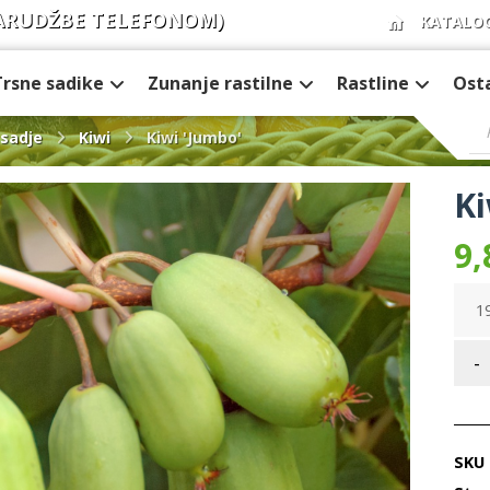
ARUDŽBE TELEFONOM)
KATALO
Trsne sadike
Zunanje rastilne
Rastline
Ost
sadje
Kiwi
Kiwi 'Jumbo'
Ki
9,
19
-
SKU