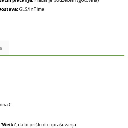
Način plaćanja:
Plaćanje pouzećem (gotovina)
Dostava:
GLS/InTime
a
ina C.
‘
Weiki’
, da bi prišlo do opraševanja.