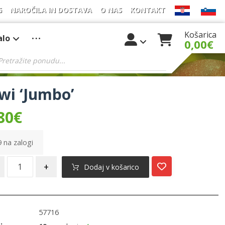
G
NAROČILA IN DOSTAVA
O NAS
KONTAKT
Košarica
alo
0,00
€
wi ‘Jumbo’
80
€
 na zalogi
+
Dodaj v košarico
57716