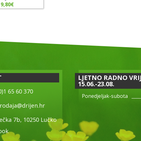
9,80
€
T
LJETNO RADNO VRI
15.06.-23.08.
0)1 65 60 370
Ponedjeljak-subota
rodaja@drijen.hr
ečka 7b, 10250 Lučko
ook