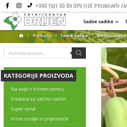
+385 (0)1 65 60 370
(NE PRIMAMO N
Sadne sadike
Products
Sadne sadike
Mediteransko 
KATEGORIJE PROIZVODA
Na voljo v Vrtnem centru
Sredstva za zaščito rastlin
Super cena!
Vrtno orodje in pripomočki