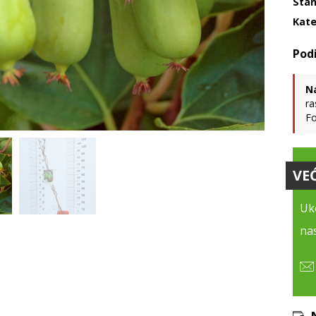
Stan
Kate
N
ra
Fo
VE
Uko
nas