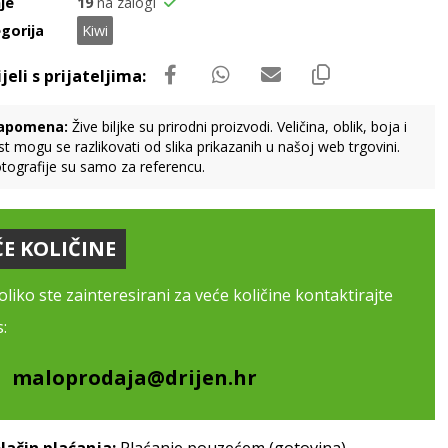
je
19
na zalogi
gorija
Kiwi
apomena:
Žive biljke su prirodni proizvodi. Veličina, oblik, boja i
st mogu se razlikovati od slika prikazanih u našoj web trgovini.
tografije su samo za referencu.
ĆE KOLIČINE
liko ste zainteresirani za veće količine kontaktirajte
:
maloprodaja@drijen.hr