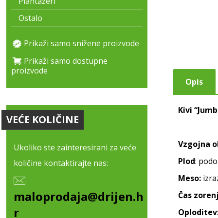
Plantažeri
Ostalo
Prikaži samo snižene proizvode
Prikaži samo dostupne
proizvode
Opis
Kivi “Jumb
VEĆE KOLIČINE
Vzgojna o
Ukoliko ste zainteresirani za veće
Plod
: podo
količine kontaktirajte nas:
Meso:
izra
maloprodaja@drijen.h
Čas zoren
r
Oploditev