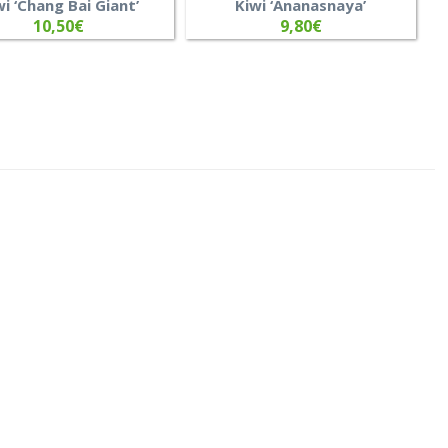
wi ‘Chang Bai Giant’
Kiwi ‘Ananasnaya’
10,50
€
9,80
€