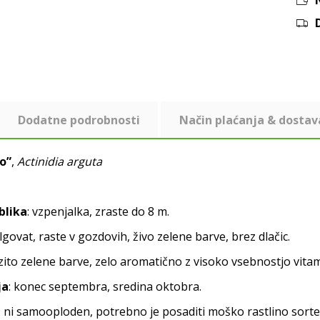
Dodatne podrobnosti
Način plaćanja & dostav
o”
,
Actinidia arguta
blika
: vzpenjalka, zraste do 8 m.
lgovat, raste v gozdovih, živo zelene barve, brez dlačic.
zito zelene barve, zelo aromatično z visoko vsebnostjo vitam
ja
: konec septembra, sredina oktobra.
: ni samooploden, potrebno je posaditi moško rastlino sorte 