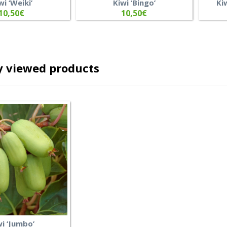
wi ‘Weiki’
Kiwi ‘Bingo’
Ki
10,50
€
10,50
€
y viewed products
wi ‘Jumbo’