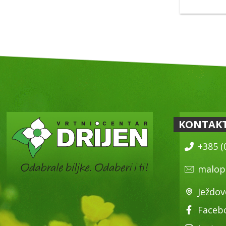
KONTAK
+385 (
malop
Ježdov
Faceb