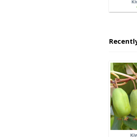
Ki
Recentl
Ki