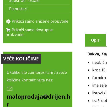
Supstrati i ostalo
Plantažeri
Prikaži samo snižene proizvode
Prikaži samo dostupne
proizvode
Opis
Bukva,
Fa
VEĆE KOLIČINE
neobičn
kroz 10
Ukoliko ste zainteresirani za veće
formira
količine kontaktirajte nas:
ima zele
listovi 
maloprodaja@drijen.h
traži do
r