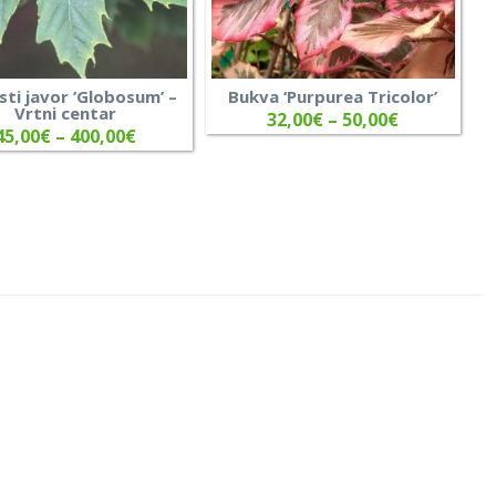
sti javor ’Globosum’ –
Bukva ‘Purpurea Tricolor’
Vrtni centar
32,00
€
–
50,00
€
45,00
€
–
400,00
€