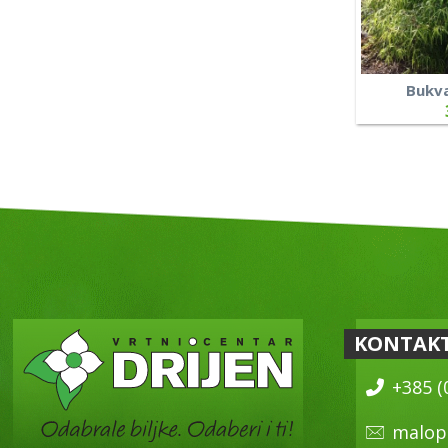
Bukva
KONTAK
+385 (
malop