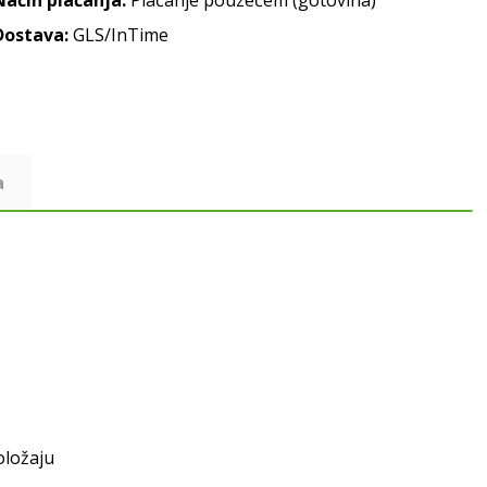
Način plaćanja:
Plaćanje pouzećem (gotovina)
Dostava:
GLS/InTime
a
oložaju