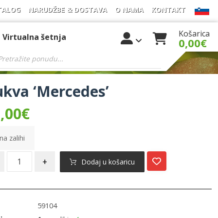
TALOG
NARUDŽBE & DOSTAVA
O NAMA
KONTAKT
Košarica
Virtualna šetnja
0,00
€
kva ‘Mercedes’
,00
€
na zalihi
+
Dodaj u košaricu
59104