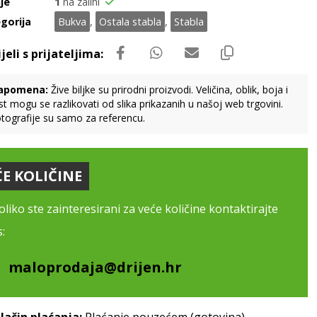
je
1
na zalihi
gorija
Bukva
,
Ostala stabla
,
Stabla
apomena:
Žive biljke su prirodni proizvodi. Veličina, oblik, boja i
st mogu se razlikovati od slika prikazanih u našoj web trgovini.
tografije su samo za referencu.
ĆE KOLIČINE
liko ste zainteresirani za veće količine kontaktirajte
:
maloprodaja@drijen.hr