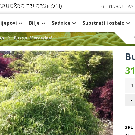
ARUDŽBE TELEFONOM)
NOVO!
KA
cijepovi
Bilje
Sadnice
Supstrati i ostalo
va
Bukva 'Mercedes'
Bu
31
1 
-
SKU