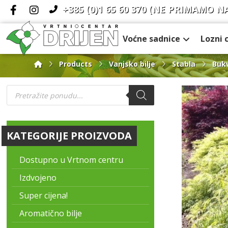
+385 (0)1 65 60 370
(NE PRIMAMO N
Voćne sadnice
Lozni 
Products
Vanjsko bilje
Stabla
Buk
KATEGORIJE PROIZVODA
Dostupno u Vrtnom centru
Izdvojeno
Super cijena!
Aromatično bilje