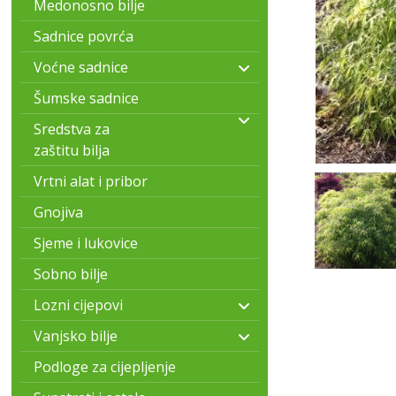
Medonosno bilje
Sadnice povrća
Voćne sadnice
Šumske sadnice
Sredstva za
zaštitu bilja
Vrtni alat i pribor
Gnojiva
Sjeme i lukovice
Sobno bilje
Lozni cijepovi
Vanjsko bilje
Podloge za cijepljenje