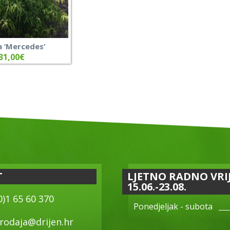
 ‘Mercedes’
31,00
€
T
LJETNO RADNO VRI
15.06.-23.08.
0)1 65 60 370
Ponedjeljak - subota
rodaja@drijen.hr