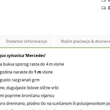
Dodatne informacije
Način plaćanja & dostav
gus sylvatica
‘Mercedes’
a bukva sporog rasta do 4 m visine
 godina naraste do
1 m
visine
 gusto razgranati grm
ne, duguljaste listove slične vrbi
zimi poprime brončanu nijansu
bro drenirano, plodno tlo na sunčanom ili polusjenovitom p