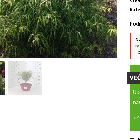
Stan
Kate
N
ra
Fo
VE
Uko
nas