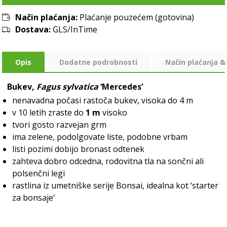
Način plaćanja:
Plaćanje pouzećem (gotovina)
Dostava:
GLS/InTime
Opis
Dodatne podrobnosti
Način plaćanja &
Bukev,
Fagus sylvatica
‘Mercedes’
nenavadna počasi rastoča bukev, visoka do 4 m
v 10 letih zraste do
1 m
visoko
tvori gosto razvejan grm
ima zelene, podolgovate liste, podobne vrbam
listi pozimi dobijo bronast odtenek
zahteva dobro odcedna, rodovitna tla na sončni ali
polsenčni legi
rastlina iz umetniške serije Bonsai, idealna kot ‘starter
za bonsaje’