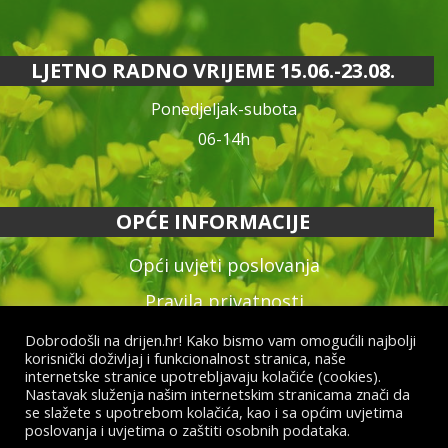
LJETNO RADNO VRIJEME 15.06.-23.08.
Ponedjeljak-subota
06-14h
OPĆE INFORMACIJE
Opći uvjeti poslovanja
Pravila privatnosti
Reklamacija proizvoda
Dobrodošli na drijen.hr! Kako bismo vam omogućili najbolji
korisnički doživljaj i funkcionalnost stranica, naše
Način plaćanja & dostava
internetske stranice upotrebljavaju kolačiće (cookies).
Nastavak služenja našim internetskim stranicama znači da
Raskid ugovora
se slažete s upotrebom kolačića, kao i sa općim uvjetima
poslovanja i uvjetima o zaštiti osobnih podataka.