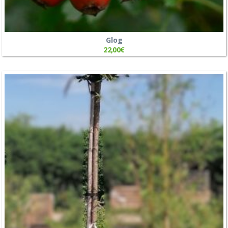
Glog
22,00
€