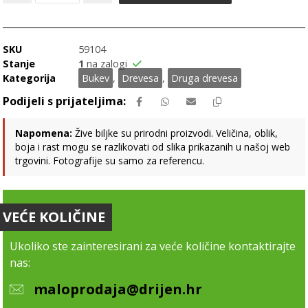
SKU
59104
Stanje
1
na zalogi
Kategorija
Bukev
,
Drevesa
,
Druga drevesa
Napomena:
Žive biljke su prirodni proizvodi. Veličina, oblik,
boja i rast mogu se razlikovati od slika prikazanih u našoj web
trgovini. Fotografije su samo za referencu.
VEĆE KOLIČINE
Ukoliko ste zainteresirani za veće količine kontaktirajte
nas:
maloprodaja@drijen.hr