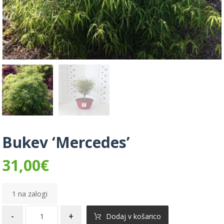
Bukev ‘Mercedes’
31,00
€
1 na zalogi
-
+
Dodaj v košarico