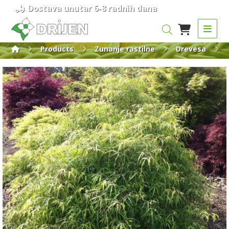
Dostava unutar 6-8 radnih dana
Products
Zunanje rastilne
Drevesa