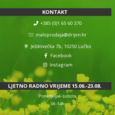
KONTAKT
+385 (0)1 65 60 370
maloprodaja@drijen.hr
Ježdovečka 7b, 10250 Lučko
Facebook
Instagram
LJETNO RADNO VRIJEME 15.06.-23.08.
Ponedjeljak-subota
06-14h