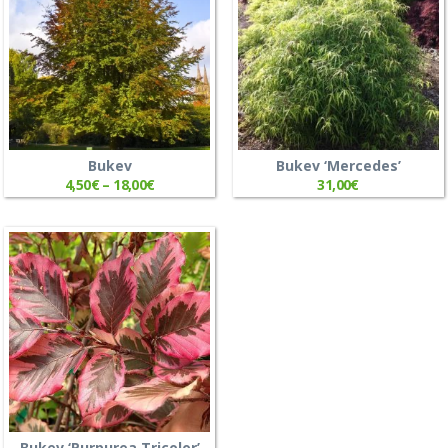
Bukev
Bukev ‘Mercedes’
4,50
€
–
18,00
€
31,00
€
Bukev ‘Purpurea Tricolor’