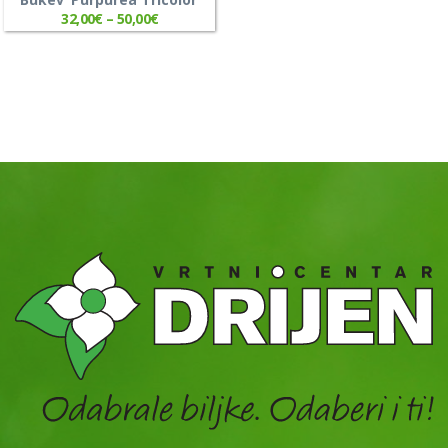
32,00
€
–
50,00
€