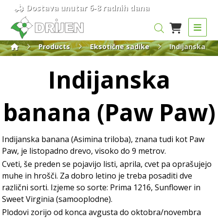
Dostava unutar 6-8 radnih dana
Products
Eksotične sadike
Indijanska b
Indijanska
banana (Paw Paw)
Indijanska banana (Asimina triloba), znana tudi kot Paw
Paw, je listopadno drevo, visoko do 9 metrov.
Cveti, še preden se pojavijo listi, aprila, cvet pa oprašujejo
muhe in hrošči. Za dobro letino je treba posaditi dve
različni sorti. Izjeme so sorte: Prima 1216, Sunflower in
Sweet Virginia (samooplodne).
Plodovi zorijo od konca avgusta do oktobra/novembra