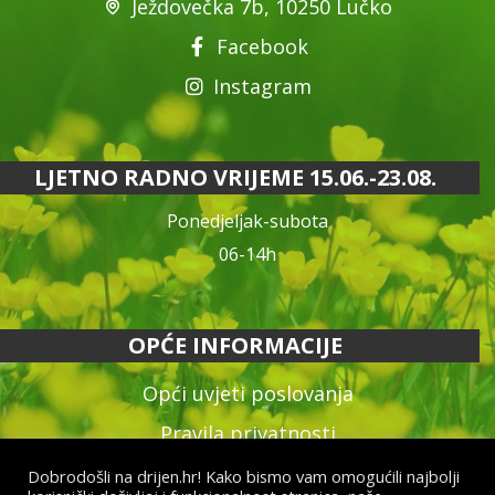
Ježdovečka 7b, 10250 Lučko
Facebook
Instagram
LJETNO RADNO VRIJEME 15.06.-23.08.
Ponedjeljak-subota
06-14h
OPĆE INFORMACIJE
Opći uvjeti poslovanja
Pravila privatnosti
Reklamacija proizvoda
Dobrodošli na drijen.hr! Kako bismo vam omogućili najbolji