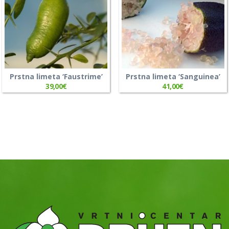
Prstna limeta ‘Faustrime’
Prstna limeta ‘Sanguinea’
39,00
€
41,00
€