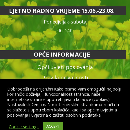
LJETNO RADNO VRIJEME 15.06.-23.08.
Ponedjeljak-subota
06-14h
OPĆE INFORMACIJE
Opći uvjeti poslovanja
Pravila privatnosti
Reklamacija proizvoda
Dobrodošli na drijen.hr! Kako bismo vam omogućili najbolji
korisnički doživljaj i funkcionalnost stranica, naše
Način plaćanja & dostava
internetske stranice upotrebljavaju kolačiće (cookies).
Nastavak služenja našim internetskim stranicama znači da
Raskid ugovora
se slažete s upotrebom kolačića, kao i sa općim uvjetima
poslovanja i uvjetima o zaštiti osobnih podataka.
Cookie settings
ACCEPT
© Drijen d.o.o. – sva prava pridržana