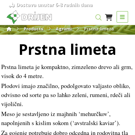
Dostava unutar 6-8 radnih dana
Products
Agrumi
Prstna limeta
Prstna limeta
Prstna limeta je kompaktno, zimzeleno drevo ali grm,
visok do 4 metre.
Plodovi imajo značilno, podolgovato valjasto obliko,
odvisno od sorte pa so lahko zeleni, rumeni, rdeči ali
vijolični.
Meso je sestavljeno iz majhnih ‘mehurčkov’,
napolnjenih s kislim sokom (‘avstralski kaviar’).
Za gojenje potrebuje dobro odcedna in rodovitna tla