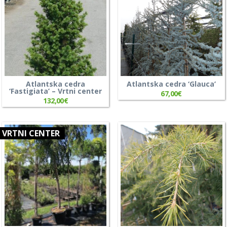
Atlantska cedra
Atlantska cedra ‘Glauca’
‘Fastigiata’ – Vrtni center
67,00
€
132,00
€
VRTNI CENTER