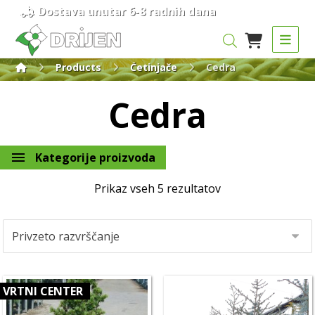
Dostava unutar 6-8 radnih dana
Products
Četinjače
Cedra
Cedra
Kategorije proizvoda
Prikaz vseh 5 rezultatov
VRTNI CENTER