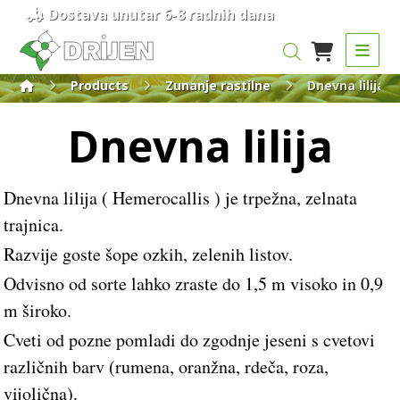
Dostava unutar 6-8 radnih dana
Products
Zunanje rastilne
Dnevna lilija
Dnevna lilija
Dnevna lilija ( Hemerocallis ) je trpežna, zelnata
trajnica.
Razvije goste šope ozkih, zelenih listov.
Odvisno od sorte lahko zraste do 1,5 m visoko in 0,9
m široko.
Cveti od pozne pomladi do zgodnje jeseni s cvetovi
različnih barv (rumena, oranžna, rdeča, roza,
vijolična).