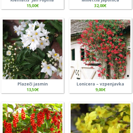
15,00
€
32,00
€
Plazeči jasmin
Lonicera – vzpenjavka
13,50
€
9,00
€