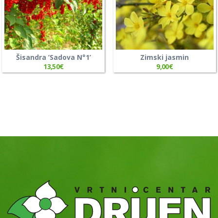
Šisandra ’Sadova N°1’
Zimski jasmin
13,50
€
9,00
€