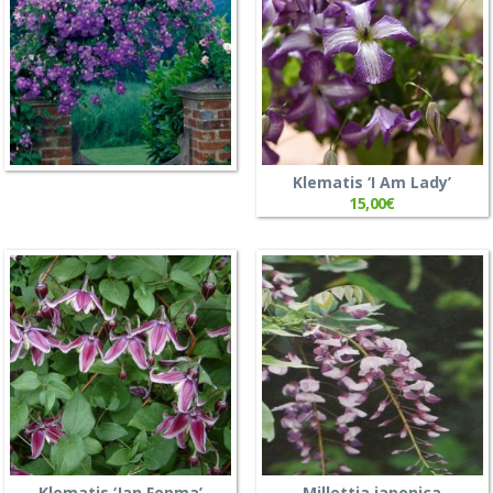
Klematis ‘I Am Lady’
15,00
€
Klematis ‘Jan Fopma’
Millettia japonica