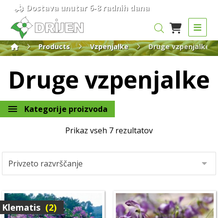
Dostava unutar 6-8 radnih dana
Products
Vzpenjalke
Druge vzpenjalke
Druge vzpenjalke
Kategorije proizvoda
Prikaz vseh 7 rezultatov
Klematis
(2)