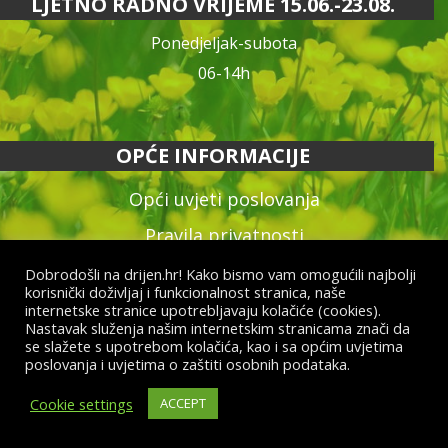
LJETNO RADNO VRIJEME 15.06.-23.08.
Ponedjeljak-subota
06-14h
OPĆE INFORMACIJE
Opći uvjeti poslovanja
Pravila privatnosti
Reklamacija proizvoda
Dobrodošli na drijen.hr! Kako bismo vam omogućili najbolji
korisnički doživljaj i funkcionalnost stranica, naše
Način plaćanja & dostava
internetske stranice upotrebljavaju kolačiće (cookies).
Nastavak služenja našim internetskim stranicama znači da
Raskid ugovora
se slažete s upotrebom kolačića, kao i sa općim uvjetima
poslovanja i uvjetima o zaštiti osobnih podataka.
Cookie settings
ACCEPT
© Drijen d.o.o. – sva prava pridržana
Izrada web shopa:
kT dizajn