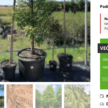
N
ra
Fo
VE
Uko
nas