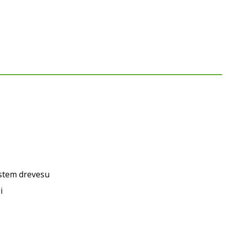
istem drevesu
i