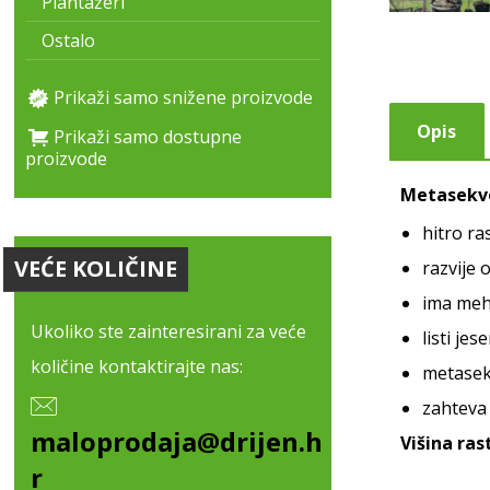
Plantažeri
Ostalo
Prikaži samo snižene proizvode
Opis
Prikaži samo dostupne
proizvode
Metasekv
hitro ra
VEĆE KOLIČINE
razvije 
ima mehk
Ukoliko ste zainteresirani za veće
listi je
količine kontaktirajte nas:
metasekv
zahteva
maloprodaja@drijen.h
Višina ras
r