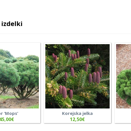
izdelki
r ‘Mops’
Korejska jelka
45,00
€
12,50
€