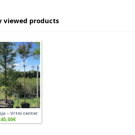
y viewed products
a – Vrtni center
245,00
€