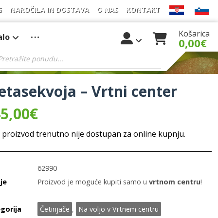
G
NAROČILA IN DOSTAVA
O NAS
KONTAKT
Košarica
alo
0,00
€
tasekvoja – Vrtni center
5,00
€
 proizvod trenutno nije dostupan za online kupnju.
62990
je
Proizvod je moguće kupiti samo u
vrtnom centru
!
gorija
Četinjače
,
Na voljo v Vrtnem centru