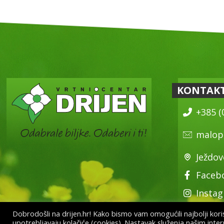
KONTAK
+385 (
malop
Ježdov
Faceb
Insta
Dobrodošli na drijen.hr! Kako bismo vam omogućili najbolji korisn
upotrebljavaju kolačiće (cookies). Nastavak služenja našim inte