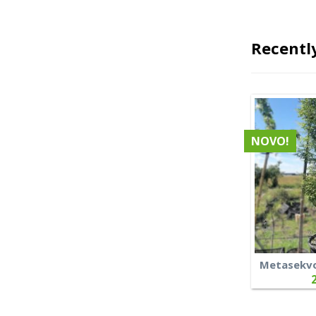
Recentl
NOVO!
Metasekvoj