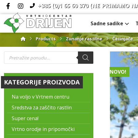
+385 (0)1 65 60 370
(NE PRIMAMO N
Sadne sadike
Products
Zunanje rastilne
Četinjače
NOVO!
KATEGORIJE PROIZVODA
Na voljo v Vrtnem centru
Sredstva za zaščito rastlin
Super cena!
Vrtno orodje in pripomočki