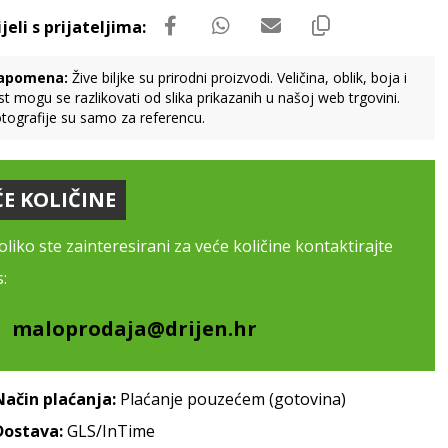
apomena:
Žive biljke su prirodni proizvodi. Veličina, oblik, boja i
st mogu se razlikovati od slika prikazanih u našoj web trgovini.
tografije su samo za referencu.
ĆE KOLIČINE
liko ste zainteresirani za veće količine kontaktirajte
:
maloprodaja@drijen.hr
Način plaćanja:
Plaćanje pouzećem (gotovina)
Dostava:
GLS/InTime