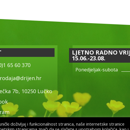
T
LJETNO RADNO VRI
15.06.-23.08.
0)1 65 60 370
Ponedjeljak-subota
rodaja@drijen.hr
ečka 7b, 10250 Lučko
ook
gram
ički doživljaj i funkcionalnost stranica, naše internetske stranice
rnetskim stranicama znači da se slažete s upotrebom kolačića, kao i