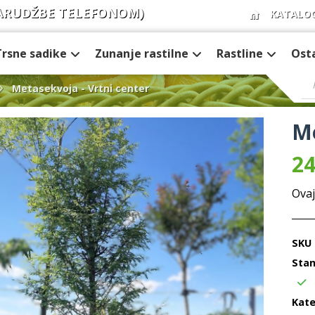
ARUDŽBE TELEFONOM)
KATALO
Trsne sadike
Zunanje rastilne
Rastline
Ost
Metasekvoja - Vrtni center
Me
24
Ovaj
SKU
Stan
Kate