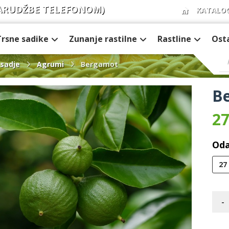
ARUDŽBE TELEFONOM)
KATALO
Trsne sadike
Zunanje rastilne
Rastline
Ost
sadje
Agrumi
Bergamot
B
27
Oda
27
-