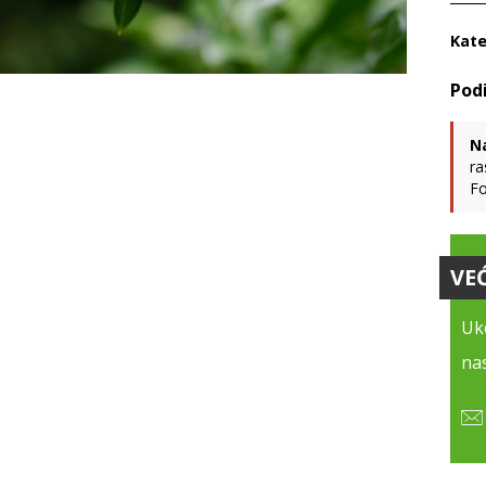
Kate
N
ra
Fo
VE
Uko
nas