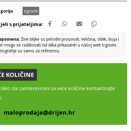
gorija
Agrumi
apomena:
Žive biljke su prirodni proizvodi. Veličina, oblik, boja i
st mogu se razlikovati od slika prikazanih u našoj web trgovini.
tografije su samo za referencu.
ĆE KOLIČINE
liko ste zainteresirani za veće količine kontaktirajte
:
maloprodaja@drijen.hr