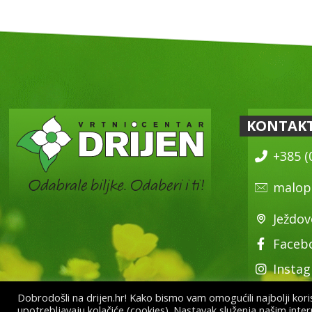
KONTAK
+385 (
malop
Ježdov
Faceb
Insta
Dobrodošli na drijen.hr! Kako bismo vam omogućili najbolji korisn
upotrebljavaju kolačiće (cookies). Nastavak služenja našim inte