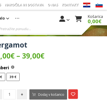
G
NAROČILA IN DOSTAVA
O NAS
KONTAKT
Košarica
alo
0,00
€
ergamot
,00
€
–
39,00
€
beri
 €
39 €
+
Dodaj v košarico