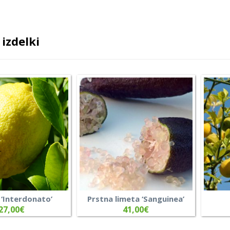
izdelki
‘Interdonato’
Prstna limeta ‘Sanguinea’
27,00
€
41,00
€