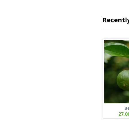
Recentl
B
27,0