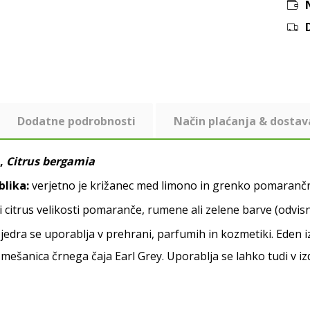
Dodatne podrobnosti
Način plaćanja & dostav
,
Citrus bergamia
blika:
verjetno je križanec med limono in grenko pomarančno
i citrus velikosti pomaranče, rumene ali zelene barve (odvisno
z jedra se uporablja v prehrani, parfumih in kozmetiki. Ed
mešanica črnega čaja Earl Grey. Uporablja se lahko tudi v i