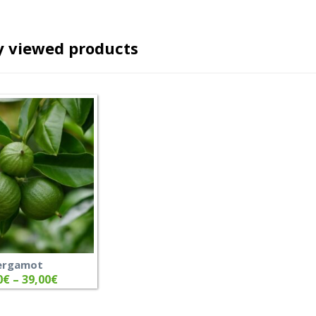
y viewed products
ergamot
0
€
–
39,00
€