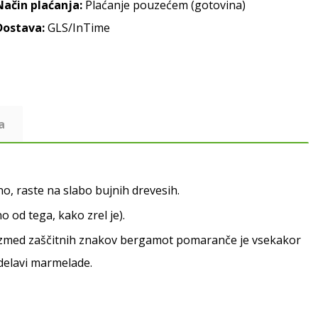
Način plaćanja:
Plaćanje pouzećem (gotovina)
Dostava:
GLS/InTime
a
, raste na slabo bujnih drevesih.
 od tega, kako zrel je).
en izmed zaščitnih znakov bergamot pomaranče je vsekakor
zdelavi marmelade.