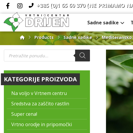
+385 (0)1 65 60 370
(NE PRIMAMO N
Sadne sadike
Products
Sadne sadike
Mediteransko 
KATEGORIJE PROIZVODA
Na voljo v Vrtnem centru
Sredstva za zaščito rastlin
Super cena!
Vrtno orodje in pripomočki