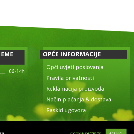
JEME
OPĆE INFORMACIJE
Opći uvjeti poslovanja
06-14h
Pravila privatnosti
Reklamacija proizvoda
Način plaćanja & dostava
Raskid ugovora
 sa
Cookie settings
ACCEPT