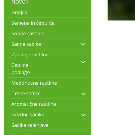
NOVO!!!
Gnojila
Semena in čebulice
Sobne rastline
Sadne sadike
Zunanje rastilne
Cepilne
podlage
Medonosne rastline
Trsne sadike
Aromatične rastline
Gozdne sadike
Sadike zelenjave