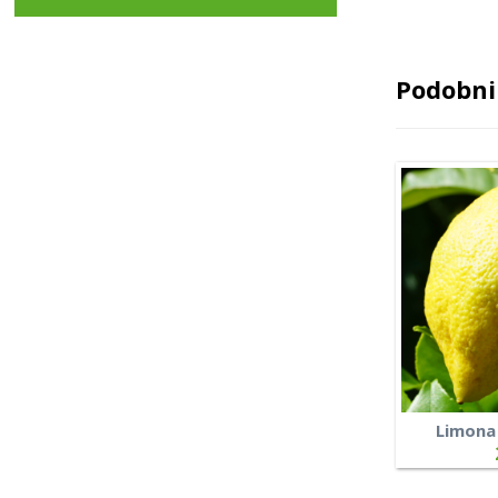
Podobni 
Limona 