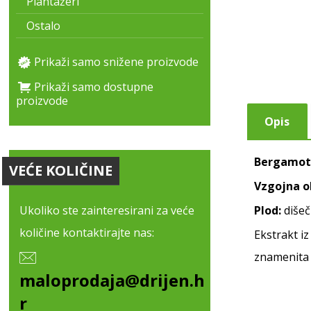
Plantažeri
Ostalo
Prikaži samo snižene proizvode
Prikaži samo dostupne
proizvode
Opis
Bergamot
VEĆE KOLIČINE
Vzgojna o
Plod:
dišeč
Ukoliko ste zainteresirani za veće
količine kontaktirajte nas:
Ekstrakt i
znamenita 
maloprodaja@drijen.h
r