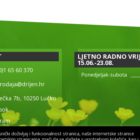
T
LJETNO RADNO VRI
15.06.-23.08.
0)1 65 60 370
Ponedjeljak-subota
rodaja@drijen.hr
ečka 7b, 10250 Lučko
ook
gram
ički doživljaj i funkcionalnost stranica, naše internetske stranice
rnetskim stranicama znači da se slažete s upotrebom kolačića, kao i