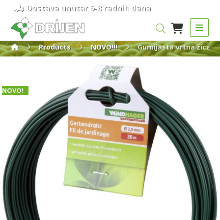
Dostava unutar 6-8 radnih dana
Products
NOVO!!!
Gumijasta vrtna žica
NOVO!