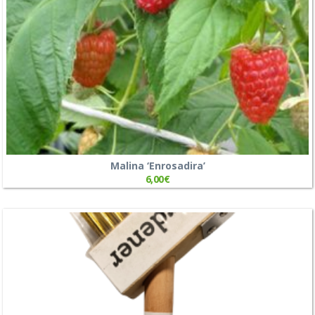
Malina ‘Enrosadira’
6,00
€