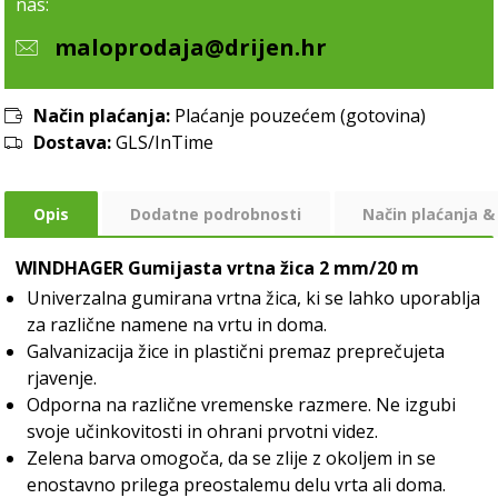
nas:
maloprodaja@drijen.hr
Način plaćanja:
Plaćanje pouzećem (gotovina)
Dostava:
GLS/InTime
Opis
Dodatne podrobnosti
Način plaćanja &
WINDHAGER Gumijasta vrtna žica 2 mm/20 m
Univerzalna gumirana vrtna žica, ki se lahko uporablja
za različne namene na vrtu in doma.
Galvanizacija žice in plastični premaz preprečujeta
rjavenje.
Odporna na različne vremenske razmere. Ne izgubi
svoje učinkovitosti in ohrani prvotni videz.
Zelena barva omogoča, da se zlije z okoljem in se
enostavno prilega preostalemu delu vrta ali doma.