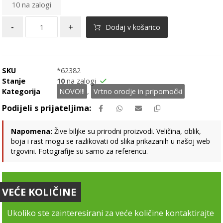
10 na zalogi
-
+
Dodaj v košarico
SKU
*62382
Stanje
10
na zalogi
Kategorija
NOVO!!!
,
Vrtno orodje in pripomočki
Napomena:
Žive biljke su prirodni proizvodi. Veličina, oblik,
boja i rast mogu se razlikovati od slika prikazanih u našoj web
trgovini. Fotografije su samo za referencu.
VEĆE KOLIČINE
Ukoliko ste zainteresirani za veće količine kontaktirajte