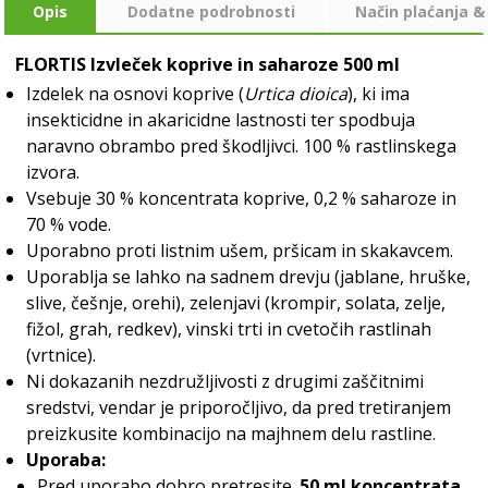
Opis
Dodatne podrobnosti
Način plaćanja &
FLORTIS Izvleček koprive in saharoze 500 ml
Izdelek na osnovi koprive (
Urtica dioica
), ki ima
insekticidne in akaricidne lastnosti ter spodbuja
naravno obrambo pred škodljivci. 100 % rastlinskega
izvora.
Vsebuje 30 % koncentrata koprive, 0,2 % saharoze in
70 % vode.
Uporabno proti listnim ušem, pršicam in skakavcem.
Uporablja se lahko na sadnem drevju (jablane, hruške,
slive, češnje, orehi), zelenjavi (krompir, solata, zelje,
fižol, grah, redkev), vinski trti in cvetočih rastlinah
(vrtnice).
Ni dokazanih nezdružljivosti z drugimi zaščitnimi
sredstvi, vendar je priporočljivo, da pred tretiranjem
preizkusite kombinacijo na majhnem delu rastline.
Uporaba:
Pred uporabo dobro pretresite.
50 ml koncentrata