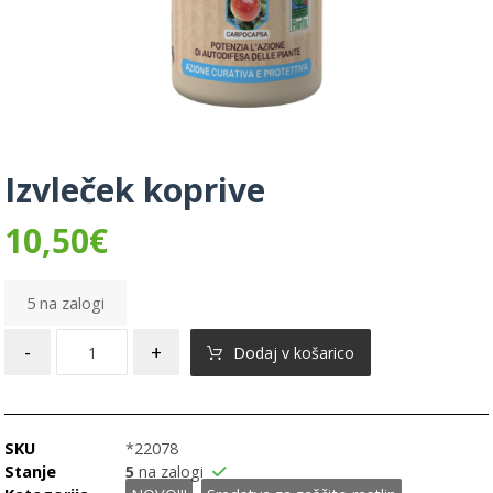
Izvleček koprive
10,50
€
5 na zalogi
-
+
Dodaj v košarico
SKU
*22078
Stanje
5
na zalogi