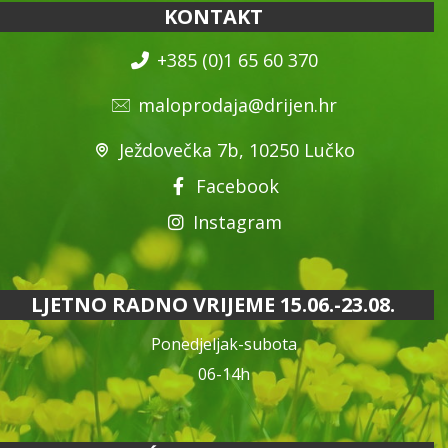
KONTAKT
+385 (0)1 65 60 370
maloprodaja@drijen.hr
Ježdovečka 7b, 10250 Lučko
Facebook
Instagram
LJETNO RADNO VRIJEME 15.06.-23.08.
Ponedjeljak-subota
06-14h