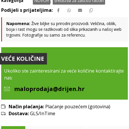
Kategorija
NOVO!!!
,
Sredstva za zaščito rastlin
Napomena:
Žive biljke su prirodni proizvodi. Veličina, oblik,
boja i rast mogu se razlikovati od slika prikazanih u našoj web
trgovini. Fotografije su samo za referencu.
VEĆE KOLIČINE
Ukoliko ste zainteresirani za veće količine kontaktirajte
nas:
maloprodaja@drijen.hr
Način plaćanja:
Plaćanje pouzećem (gotovina)
Dostava:
GLS/InTime