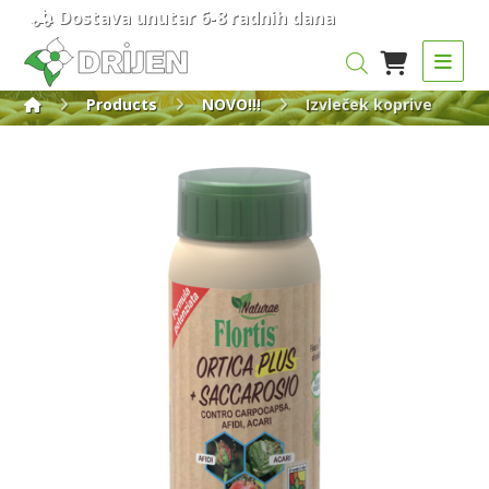
Dostava unutar 6-8 radnih dana
Products
NOVO!!!
Izvleček koprive