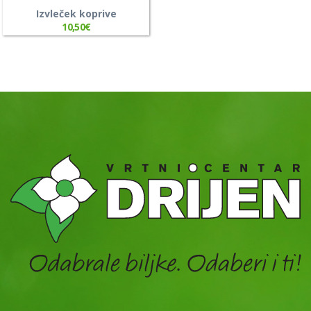
Izvleček koprive
10,50
€