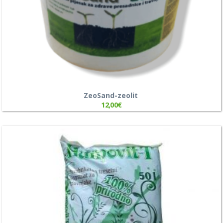
ZeoSand-zeolit ​​
12,00
€