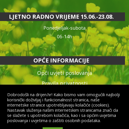
LJETNO RADNO VRIJEME 15.06.-23.08.
Ponedjeljak-subota
06-14h
OPĆE INFORMACIJE
Opći uvjeti poslovanja
Pravila privatnosti
Reklamacija proizvoda
Dobrodošli na drijen.hr! Kako bismo vam omogućili najbolji
korisnički doživljaj i funkcionalnost stranica, naše
Način plaćanja & dostava
internetske stranice upotrebljavaju kolačiće (cookies).
Nastavak služenja našim internetskim stranicama znači da
Raskid ugovora
se slažete s upotrebom kolačića, kao i sa općim uvjetima
poslovanja i uvjetima o zaštiti osobnih podataka.