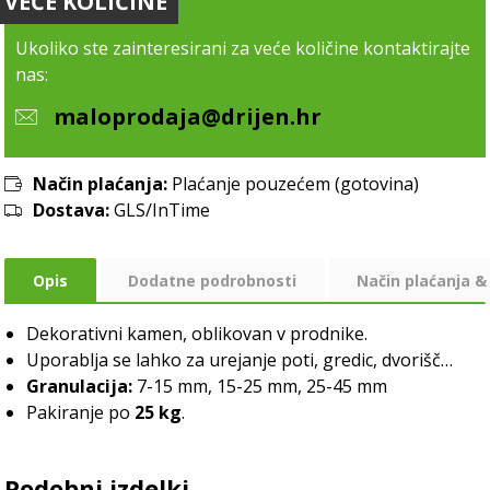
VEĆE KOLIČINE
Ukoliko ste zainteresirani za veće količine kontaktirajte
nas:
maloprodaja@drijen.hr
Način plaćanja:
Plaćanje pouzećem (gotovina)
Dostava:
GLS/InTime
Opis
Dodatne podrobnosti
Način plaćanja &
Dekorativni kamen, oblikovan v prodnike.
Uporablja se lahko za urejanje poti, gredic, dvorišč…
Granulacija:
7-15 mm, 15-25 mm, 25-45 mm
Pakiranje po
25 kg
.
Podobni izdelki