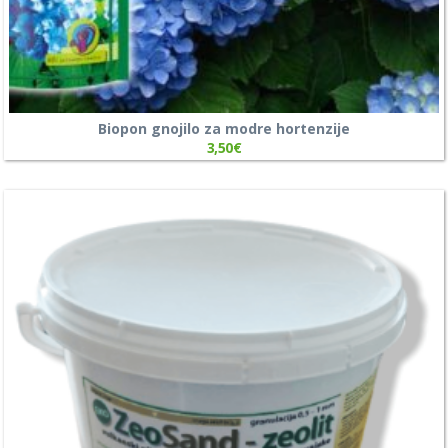
Biopon gnojilo za modre hortenzije
3,50
€