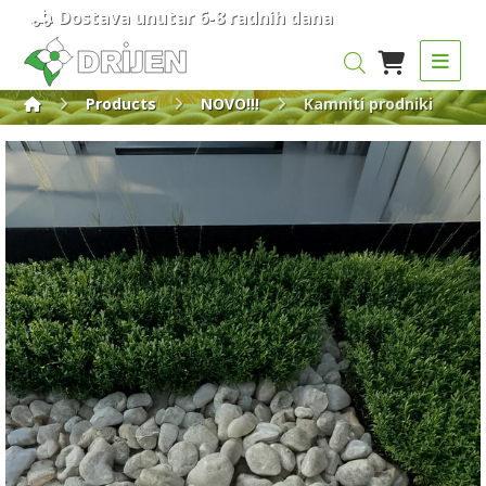
Dostava unutar 6-8 radnih dana
Products
NOVO!!!
Kamniti prodniki