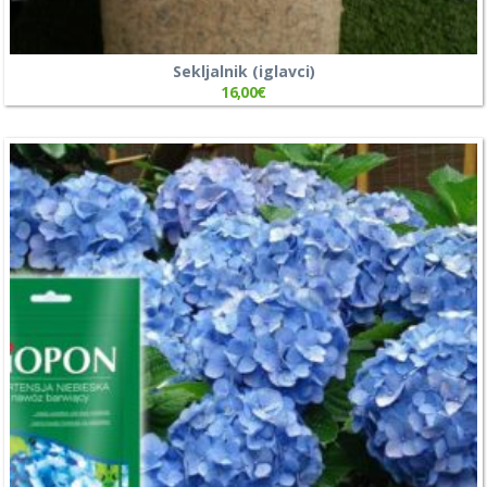
Sekljalnik (iglavci)
16,00
€